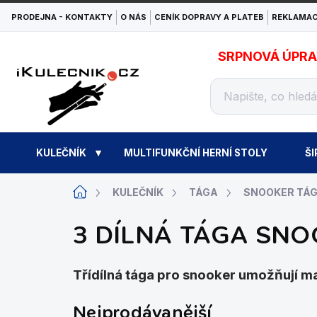
Přejít
PRODEJNA - KONTAKTY
O NÁS
CENÍK DOPRAVY A PLATEB
REKLAMAC
na
obsah
SRPNOVÁ ÚPRAVA
KULEČNÍK
MULTIFUNKČNÍ HERNÍ STOLY
ŠI
Domů
KULEČNÍK
TÁGA
SNOOKER TÁ
3 DÍLNÁ TÁGA SN
Třídílná tága pro snooker umožňují max
Nejprodávanější