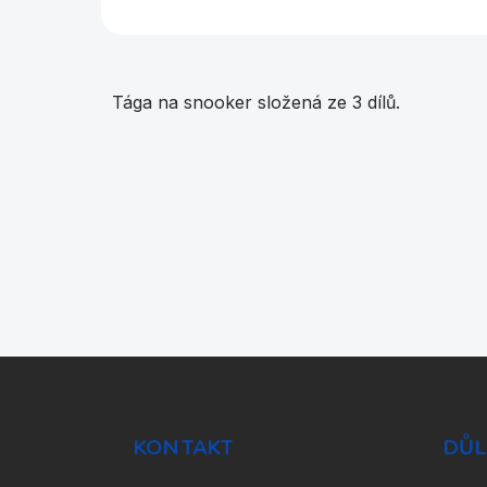
Tága na snooker složená ze 3 dílů.
Z
á
p
a
KONTAKT
DŮL
t
í