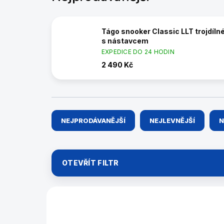
Tágo snooker Classic LLT trojdíln
s nástavcem
EXPEDICE DO 24 HODIN
2 490 Kč
Ř
NEJPRODÁVANĚJŠÍ
NEJLEVNĚJŠÍ
N
a
z
e
n
OTEVŘÍT FILTR
í
p
r
V
o
ý
29054525
d
p
u