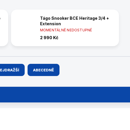
é
Tágo Snooker BCE Heritage 3/4 +
Extension
MOMENTÁLNĚ NEDOSTUPNÉ
2 990 Kč
EJDRAŽŠÍ
ABECEDNĚ
29050520A