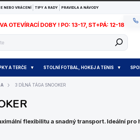
E NEBO VRÁCENÍ
TIPY A RADY
PRAVIDLA A NÁVODY
 OTEVÍRACÍ DOBY ! PO: 13-17, ST+PÁ: 12-18
PKY A TERČE
STOLNÍ FOTBAL, HOKEJ A TENIS
SPO
GA
3 DÍLNÁ TÁGA SNOOKER
OOKER
imální flexibilitu a snadný transport. Ideální pro 