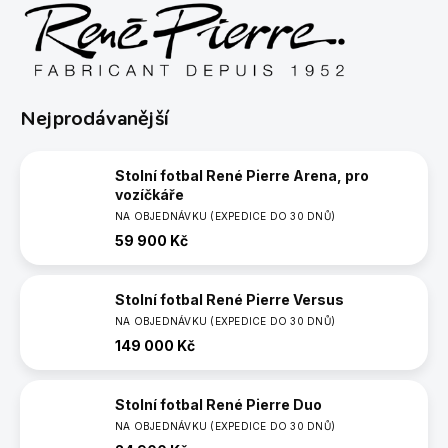
Nejprodávanější
Stolní fotbal René Pierre Arena, pro
vozíčkáře
NA OBJEDNÁVKU (EXPEDICE DO 30 DNŮ)
59 900 Kč
Stolní fotbal René Pierre Versus
NA OBJEDNÁVKU (EXPEDICE DO 30 DNŮ)
149 000 Kč
Stolní fotbal René Pierre Duo
NA OBJEDNÁVKU (EXPEDICE DO 30 DNŮ)