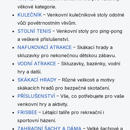
věkové kategorie.
KULEČNÍK
– Venkovní kulečníkové stoly odolné
vůči povětrnostním vlivům.
STOLNÍ TENIS
– Venkovní stoly pro ping-pong
a veškeré příslušenství.
NAFUKOVACÍ ATRAKCE
– Skákací hrady a
skluzavky pro nekonečnou dětskou zábavu.
VODNÍ ATRAKCE
- Skluzavky, bazénky, vodní
hry a další.
SKÁKACÍ HRADY
– Různé velikosti a motivy
skákacích hradů pro bezpečné skotačení.
PŘÍSLUŠENSTVÍ
– Vše, co potřebujete pro vaše
venkovní hry a aktivity.
FRISBEE
– Létající talíře pro rekreační i
sportovní házení.
ZAHRADNÍ ŠACHY A DÁMA
– Velké šachové a