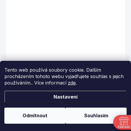
Tento web používá soubory cookie. Dalším
SKLADEM
procházením tohoto webu vyjadřujete souhlas s jejich
používáním.. Více informací
zde
.
Magnet na petanque
Miká
Nastavení
149 Kč
Odmítnout
Souhlasím
Detail
Zobrazit