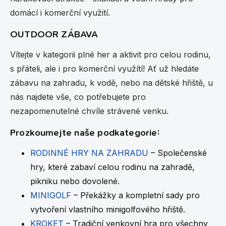
v
domácí i komerční využití.
ý
p
OUTDOOR ZÁBAVA
i
s
Vítejte v kategorii plné her a aktivit pro celou rodinu,
u
s přáteli, ale i pro komerční využítí! Ať už hledáte
zábavu na zahradu, k vodě, nebo na dětské hřiště, u
nás najdete vše, co potřebujete pro
nezapomenutelné chvíle strávené venku.
Prozkoumejte naše podkategorie:
RODINNÉ HRY NA ZAHRADU
– Společenské
hry, které zabaví celou rodinu na zahradě,
pikniku nebo dovolené.
MINIGOLF
– Překážky a kompletní sady pro
vytvoření vlastního minigolfového hřiště.
KROKET
– Tradiční venkovní hra pro všechny