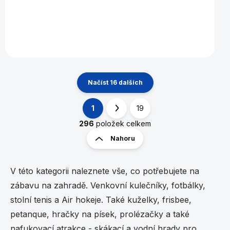
Detail
Načíst 16 dalších
1
19
O
S
v
t
296
položek celkem
l
r
Nahoru
á
á
d
n
a
k
c
V této kategorii naleznete vše, co potřebujete na
í
o
zábavu na zahradě. Venkovní kulečníky, fotbálky,
p
v
r
stolní tenis a Air hokeje. Také kuželky, frisbee,
á
v
n
petanque, hračky na písek, prolézačky a také
k
í
y
nafukovací atrakce - skákací a vodní hrady pro