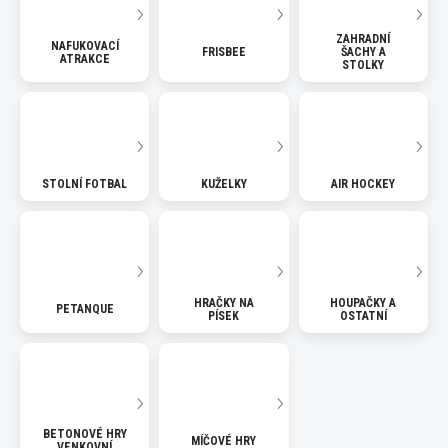
ZAHRADNÍ
NAFUKOVACÍ
FRISBEE
ŠACHY A
ATRAKCE
STOLKY
STOLNÍ FOTBAL
KUŽELKY
AIR HOCKEY
HRAČKY NA
HOUPAČKY A
PETANQUE
PÍSEK
OSTATNÍ
BETONOVÉ HRY
MÍČOVÉ HRY
VENKOVNÍ