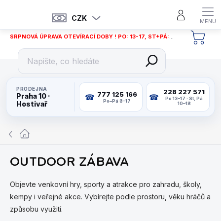
Přejít
na
CZK
obsah
SRPNOVÁ ÚPRAVA OTEVÍRACÍ DOBY ! PO: 13-17, ST+PÁ: 12-18
NÁKU
KOŠÍ
PRODEJNA
228 227 571
777 125 166
Praha 10 ·
Po 13–17 · St, Pá
Po–Pá 8–17
Hostivař
10–18
Domů
OUTDOOR ZÁBAVA
Objevte venkovní hry, sporty a atrakce pro zahradu, školy,
kempy i veřejné akce. Vybírejte podle prostoru, věku hráčů a
způsobu využití.