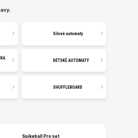
ravy.
Silové automaty
ČKA
DĚTSKÉ AUTOMATY
SHUFFLEBOARD
Spikeball Pro set