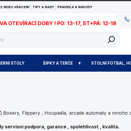
E NEBO VRÁCENÍ
TIPY A RADY
PRAVIDLA A NÁVODY
 OTEVÍRACÍ DOBY ! PO: 13-17, ST+PÁ: 12-18
ERNÍ STOLY
ŠIPKY A TERČE
STOLNÍ FOTBAL, H
 Boxery, Flippery , Houpadla, arcade automaty a mnoho d
dy servisní podpora, garance , spolehlivost , kvalita.