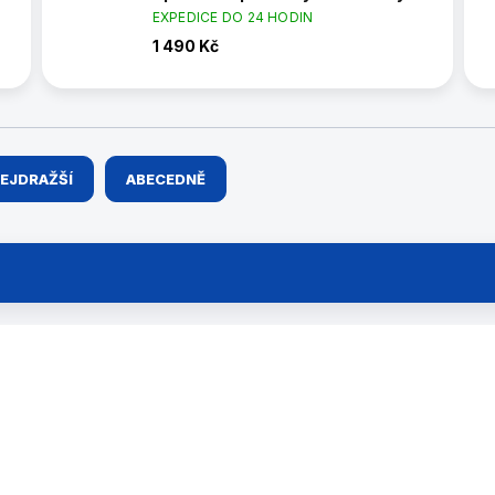
EXPEDICE DO 24 HODIN
1 490 Kč
EJDRAŽŠÍ
ABECEDNĚ
7090.264