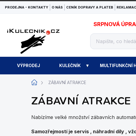
Přejít
PRODEJNA - KONTAKTY
O NÁS
CENÍK DOPRAVY A PLATEB
REKLAMAC
na
obsah
SRPNOVÁ ÚPRAVA
VÝPRODEJ
KULEČNÍK
MULTIFUNKČNÍ H
Domů
ZÁBAVNÍ ATRAKCE
ZÁBAVNÍ ATRAKCE
Nabízíme velké množství zábavních automatů
Samozřejmostí je servis , náhradní díly , vž