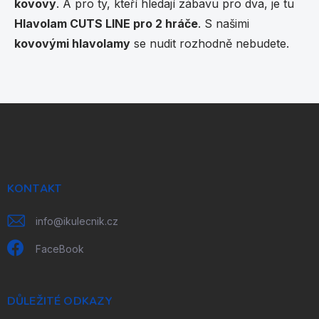
ý
kovový
. A pro ty, kteří hledají zábavu pro dva, je tu
p
Hlavolam CUTS LINE pro 2 hráče
. S našimi
i
s
kovovými hlavolamy
se nudit rozhodně nebudete.
u
Z
á
p
a
t
í
KONTAKT
info
@
ikulecnik.cz
FaceBook
DŮLEŽITÉ ODKAZY