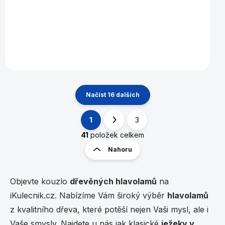
Do košíku
Načíst 16 dalších
1
3
O
S
v
t
41
položek celkem
l
r
Nahoru
á
á
d
n
a
k
c
Objevte kouzlo
dřevěných hlavolamů
na
í
o
iKulecnik.cz. Nabízíme Vám široký výběr
hlavolamů
p
v
r
z kvalitního dřeva, které potěší nejen Vaši mysl, ale i
á
v
n
Vaše smysly. Najdete u nás jak klasické
ježeky v