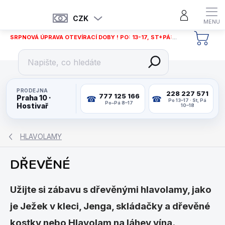
Přejít
na
CZK
obsah
SRPNOVÁ ÚPRAVA OTEVÍRACÍ DOBY ! PO: 13-17, ST+PÁ: 12-18
NÁKU
KOŠÍ
PRODEJNA
228 227 571
777 125 166
Praha 10 ·
Po 13–17 · St, Pá
Po–Pá 8–17
Hostivař
10–18
HLAVOLAMY
DŘEVĚNÉ
Užijte si zábavu s dřevěnými hlavolamy, jako
je Ježek v kleci, Jenga, skládačky a dřevěné
kostky nebo Hlavolam na láhev vína.