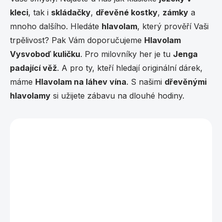
k
í
y
kleci
, tak i
skládačky
,
dřevěné kostky
,
zámky
a
v
mnoho dalšího. Hledáte
hlavolam
, který prověří Vaši
ý
trpělivost? Pak Vám doporučujeme
p
Hlavolam
i
Vysvoboď kuličku
. Pro milovníky her je tu
Jenga
s
padající věž
. A pro ty, kteří hledají originální dárek,
u
máme
Hlavolam na láhev vína
. S našimi
dřevěnými
hlavolamy
si užijete zábavu na dlouhé hodiny.
Vybráno pro vás