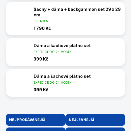
Šachy + dáma + backgammon set 29 x 29
cm
SKLADEM
1 790 Kč
Dáma a šachové plátno set
EXPEDICE DO 24 HODIN
399 Kč
Dáma a šachové plátno set
EXPEDICE DO 24 HODIN
399 Kč
Ř
NEJPRODÁVANĚJŠÍ
NEJLEVNĚJŠÍ
a
z