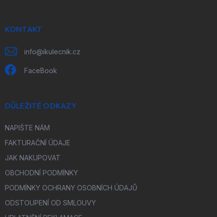
a
t
í
KONTAKT
info
@
ikulecnik.cz
FaceBook
DŮLEŽITÉ ODKAZY
NAPIŠTE NÁM
FAKTURAČNÍ ÚDAJE
JAK NAKUPOVAT
OBCHODNÍ PODMÍNKY
PODMÍNKY OCHRANY OSOBNÍCH ÚDAJŮ
ODSTOUPENÍ OD SMLOUVY