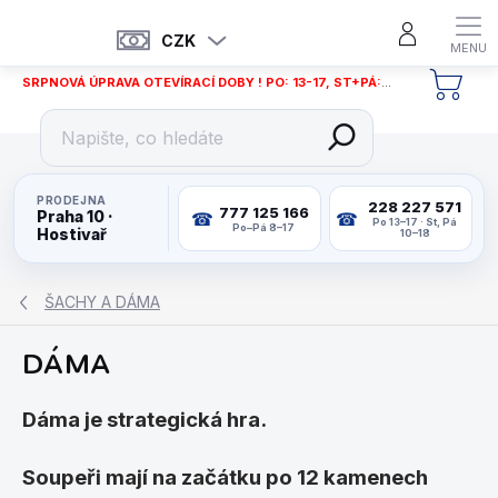
Přejít
na
CZK
obsah
SRPNOVÁ ÚPRAVA OTEVÍRACÍ DOBY ! PO: 13-17, ST+PÁ: 12-18
NÁKU
KOŠÍ
PRODEJNA
228 227 571
777 125 166
Praha 10 ·
Po 13–17 · St, Pá
Po–Pá 8–17
Hostivař
10–18
ŠACHY A DÁMA
DÁMA
Dáma je strategická hra.
Soupeři mají na začátku po 12 kamenech