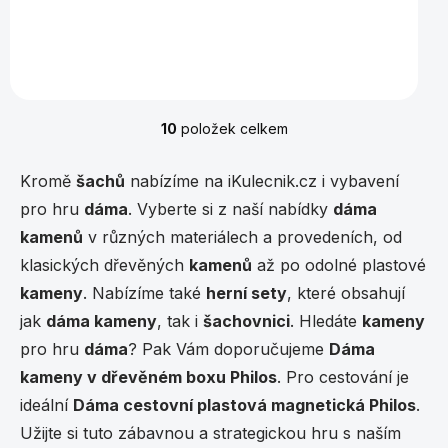
Cestovní dřevěný soubor her, rozměry 35,5 x 35,5 x
5,8 cm.
10
položek celkem
O
v
l
Kromě
šachů
nabízíme na iKulecnik.cz i vybavení
á
pro hru
dáma
. Vyberte si z naší nabídky
dáma
d
a
kamenů
v různých materiálech a provedeních, od
c
klasických dřevěných
kamenů
až po odolné plastové
í
p
kameny
. Nabízíme také
herní sety
, které obsahují
r
jak
dáma kameny
, tak i
šachovnici
. Hledáte
kameny
v
k
pro hru
dáma
? Pak Vám doporučujeme
Dáma
y
kameny v dřevěném boxu Philos
. Pro cestování je
v
ý
ideální
Dáma cestovní plastová magnetická Philos
.
p
Užijte si tuto zábavnou a strategickou hru s naším
i