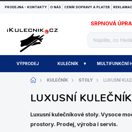
Přejít
PRODEJNA - KONTAKTY
O NÁS
CENÍK DOPRAVY A PLATEB
REKLAMAC
na
obsah
SRPNOVÁ ÚPRAVA
VÝPRODEJ
KULEČNÍK
MULTIFUNKČNÍ H
Domů
KULEČNÍK
STOLY
LUXUSNÍ KUL
LUXUSNÍ KULEČNÍK
Luxusní kulečníkové stoly. Vysoce mod
prostory. Prodej, výroba i servis.