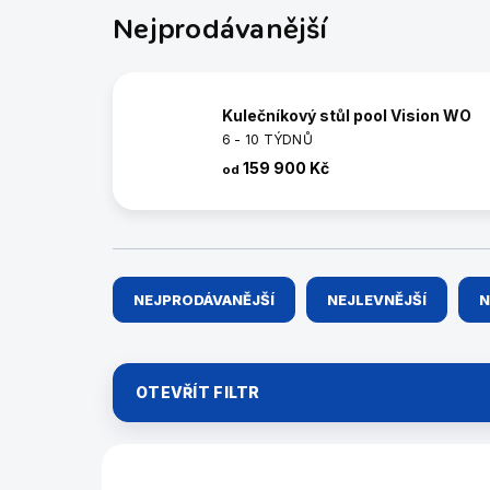
Nejprodávanější
Kulečníkový stůl pool Vision WO
6 - 10 TÝDNŮ
159 900 Kč
od
Ř
NEJPRODÁVANĚJŠÍ
NEJLEVNĚJŠÍ
N
a
z
e
n
OTEVŘÍT FILTR
í
p
r
V
o
ý
46264/6FT