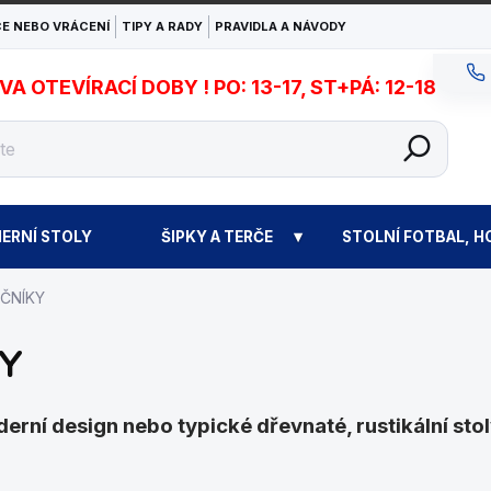
E NEBO VRÁCENÍ
TIPY A RADY
PRAVIDLA A NÁVODY
 OTEVÍRACÍ DOBY ! PO: 13-17, ST+PÁ: 12-18
ERNÍ STOLY
ŠIPKY A TERČE
STOLNÍ FOTBAL, H
EČNÍKY
Y
erní design nebo typické dřevnaté, rustikální stol