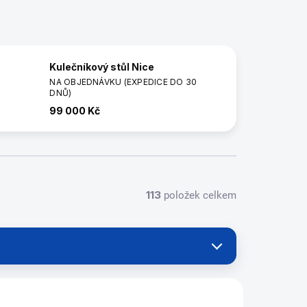
Kulečníkový stůl Nice
NA OBJEDNÁVKU (EXPEDICE DO 30
DNŮ)
99 000 Kč
113
položek celkem
45978/7FT