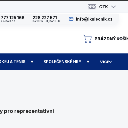
CZK
777 125 166
228 227 571
info@ikulecnik.cz
Po–Pá 8–17
Po 13–17 · St, Pá 10–18
PRÁZDNÝ KOŠÍ
N
OKEJ A TENIS
SPOLEČENSKÉ HRY
VÍCE
y pro reprezentativní