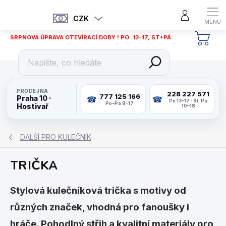
Přejít
na
CZK
obsah
SRPNOVÁ ÚPRAVA OTEVÍRACÍ DOBY ! PO: 13-17, ST+PÁ: 12-18
NÁKU
KOŠÍ
PRODEJNA
228 227 571
777 125 166
Praha 10 ·
Po 13–17 · St, Pá
Po–Pá 8–17
Hostivař
10–18
DALŠÍ PRO KULEČNÍK
TRIČKA
Stylová kulečníková trička s motivy od
různých značek, vhodná pro fanoušky i
hráče. Pohodlný střih a kvalitní materiály pro