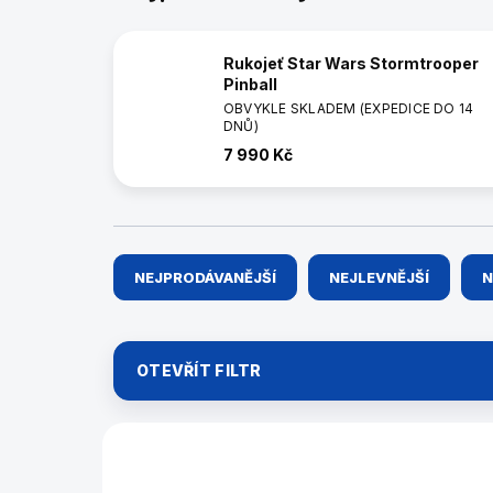
Rukojeť Star Wars Stormtrooper
Pinball
OBVYKLE SKLADEM (EXPEDICE DO 14
DNŮ)
7 990 Kč
Ř
NEJPRODÁVANĚJŠÍ
NEJLEVNĚJŠÍ
N
a
z
e
n
OTEVŘÍT FILTR
í
p
r
V
o
ý
99970
d
p