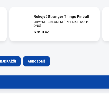
Rukojeť Stranger Things Pinball
OBVYKLE SKLADEM (EXPEDICE DO 14
DNŮ)
6 990 Kč
EJDRAŽŠÍ
ABECEDNĚ
99969