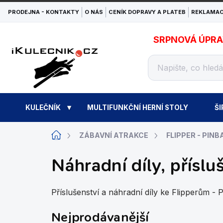
Přejít
PRODEJNA - KONTAKTY
O NÁS
CENÍK DOPRAVY A PLATEB
REKLAMAC
na
obsah
SRPNOVÁ ÚPRAVA
KULEČNÍK
MULTIFUNKČNÍ HERNÍ STOLY
ŠI
Domů
ZÁBAVNÍ ATRAKCE
FLIPPER - PINB
Náhradní díly, příslu
Příslušenství a náhradní díly ke Flipperům - P
Nejprodávanější