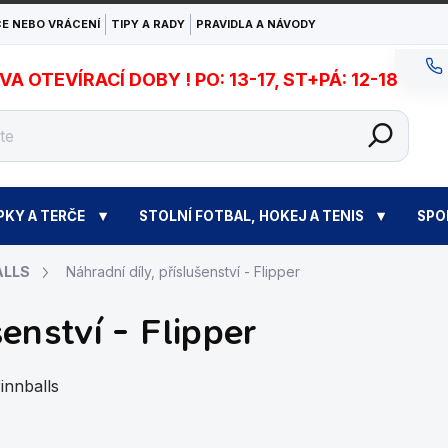
E NEBO VRÁCENÍ
TIPY A RADY
PRAVIDLA A NÁVODY
 OTEVÍRACÍ DOBY ! PO: 13-17, ST+PÁ: 12-18
PKY A TERČE
STOLNÍ FOTBAL, HOKEJ A TENIS
SPO
ALLS
Náhradní díly, příslušenství - Flipper
šenství - Flipper
innballs