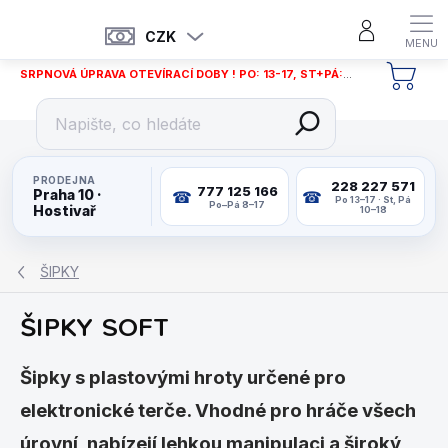
Přejít
na
CZK
obsah
SRPNOVÁ ÚPRAVA OTEVÍRACÍ DOBY ! PO: 13-17, ST+PÁ: 12-18
NÁKU
KOŠÍ
PRODEJNA
228 227 571
777 125 166
Praha 10 ·
Po 13–17 · St, Pá
Po–Pá 8–17
Hostivař
10–18
ŠIPKY
ŠIPKY SOFT
Šipky s plastovými hroty určené pro
elektronické terče. Vhodné pro hráče všech
úrovní, nabízejí lehkou manipulaci a široký