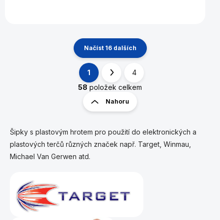
Načíst 16 dalších
1
4
O
S
v
t
58
položek celkem
l
r
Nahoru
á
á
d
n
a
k
c
Šipky s plastovým hrotem pro použití do elektronických a
í
o
plastových terčů různých značek např. Target, Winmau,
p
v
Michael Van Gerwen atd.
r
á
v
n
k
í
y
v
ý
p