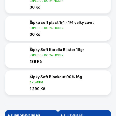
EXPEDICE DO 24 HODIN
30 Kč
Šipka soft plast 1/4 - 1/4 velký závit
EXPEDICE DO 24 HODIN
30 Kč
Šipky Soft Karella Blister 16gr
EXPEDICE DO 24 HODIN
139 Kč
Šipky Soft Blackout 90% 16g
SKLADEM
1 290 Kč
Ř
NEJPRODÁVANĚJŠÍ
NEJLEVNĚJŠÍ