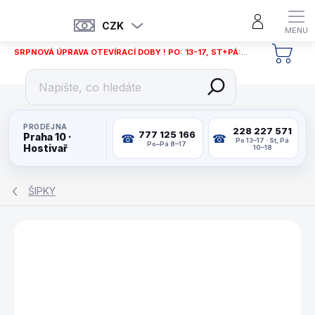
Přejít
na
CZK
obsah
SRPNOVÁ ÚPRAVA OTEVÍRACÍ DOBY ! PO: 13-17, ST+PÁ: 12-18
NÁKU
KOŠÍ
PRODEJNA
228 227 571
777 125 166
Praha 10 ·
Po 13–17 · St, Pá
Po–Pá 8–17
Hostivař
10–18
ŠIPKY
ZNAČKA:
IKULECNIK