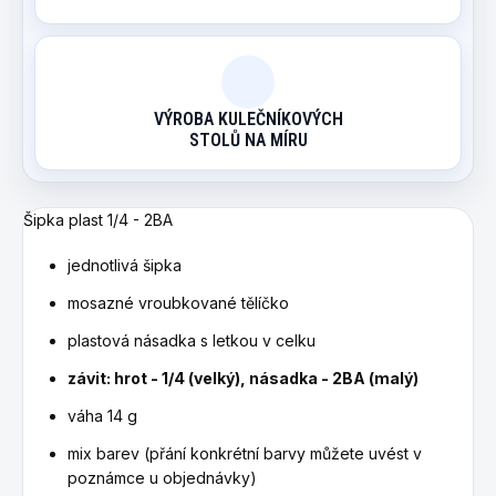
VÝROBA KULEČNÍKOVÝCH
STOLŮ NA MÍRU
Šipka plast 1/4 - 2BA
jednotlivá šipka
mosazné vroubkované tělíčko
plastová násadka s letkou v celku
závit: hrot - 1/4 (velký), násadka - 2BA (malý)
váha 14 g
mix barev (přání konkrétní barvy můžete uvést v
poznámce u objednávky)