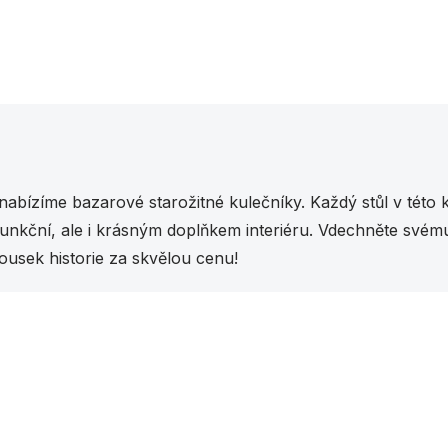
O
v
l
á
nabízíme bazarové starožitné kulečníky. Každý stůl v této ka
d
a
funkční, ale i krásným doplňkem interiéru. Vdechněte svém
c
ousek historie za skvělou cenu!
í
p
r
Vybráno pro vás
v
k
y
v
ý
p
i