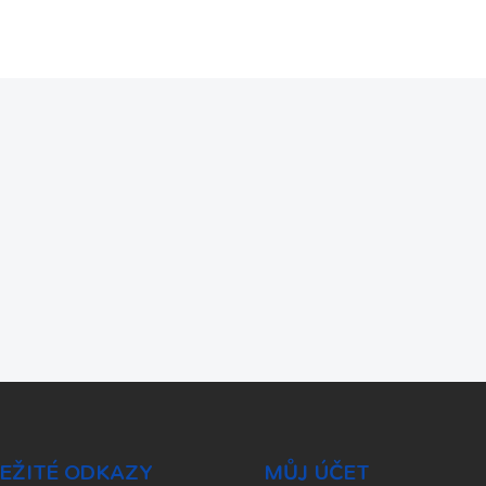
EŽITÉ ODKAZY
MŮJ ÚČET