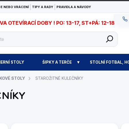
E NEBO VRÁCENÍ
TIPY A RADY
PRAVIDLA A NÁVODY
 OTEVÍRACÍ DOBY ! PO: 13-17, ST+PÁ: 12-18
ERNÍ STOLY
ŠIPKY A TERČE
STOLNÍ FOTBAL, H
KOVÉ STOLY
STAROŽITNÉ KULEČNÍKY
ČNÍKY