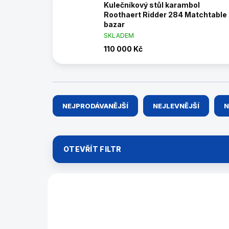
Kulečníkový stůl karambol
Roothaert Ridder 284 Matchtable
bazar
SKLADEM
110 000 Kč
Ř
NEJPRODÁVANĚJŠÍ
NEJLEVNĚJŠÍ
N
a
z
e
n
OTEVŘÍT FILTR
í
p
r
V
o
ý
39567/KAR2
d
p
u
i
k
s