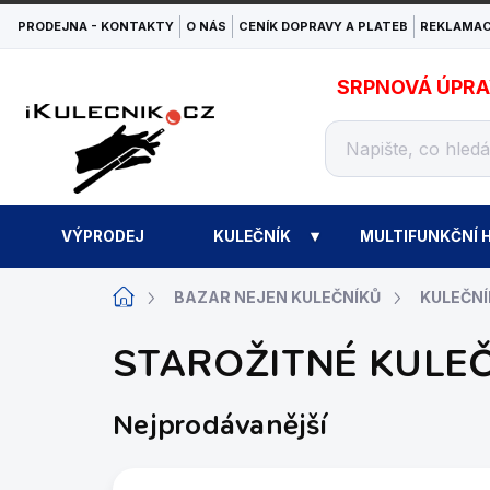
Přejít
PRODEJNA - KONTAKTY
O NÁS
CENÍK DOPRAVY A PLATEB
REKLAMAC
na
obsah
SRPNOVÁ ÚPRAVA
VÝPRODEJ
KULEČNÍK
MULTIFUNKČNÍ H
Domů
BAZAR NEJEN KULEČNÍKŮ
KULEČNÍ
STAROŽITNÉ KULE
Nejprodávanější