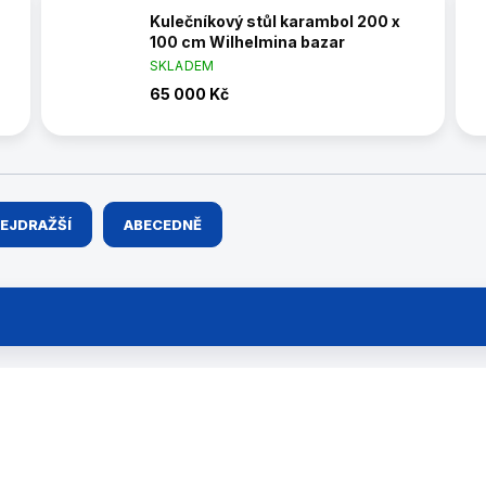
Kulečníkový stůl karambol 200 x
100 cm Wilhelmina bazar
SKLADEM
65 000 Kč
EJDRAŽŠÍ
ABECEDNĚ
38527