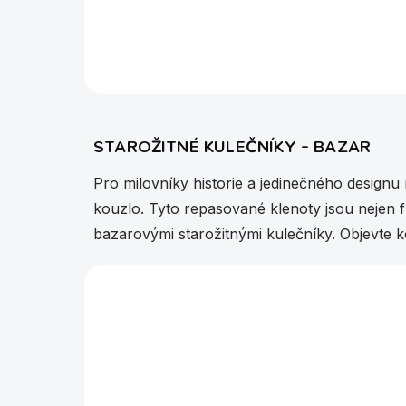
Použitý kulečníkový stůl Bierling de Schepper,
hrací plocha 220 x 110 cm.
STAROŽITNÉ KULEČNÍKY - BAZAR
Pro milovníky historie a jedinečného designu 
kouzlo. Tyto repasované klenoty jsou nejen 
bazarovými starožitnými kulečníky. Objevte k