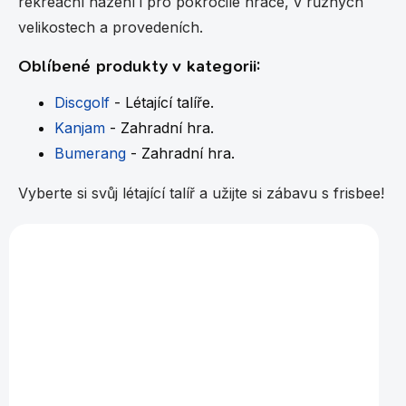
rekreační házení i pro pokročilé hráče, v různých
p
velikostech a provedeních.
r
v
Oblíbené produkty v kategorii:
k
y
v
Discgolf
- Létající talíře.
ý
Kanjam
- Zahradní hra.
p
i
Bumerang
- Zahradní hra.
s
u
Vyberte si svůj létající talíř a užijte si zábavu s frisbee!
Vybráno pro vás