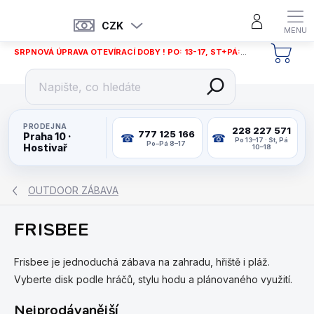
Přejít
na
CZK
obsah
SRPNOVÁ ÚPRAVA OTEVÍRACÍ DOBY ! PO: 13-17, ST+PÁ: 12-18
NÁKU
KOŠÍ
PRODEJNA
228 227 571
777 125 166
Praha 10 ·
Po 13–17 · St, Pá
Po–Pá 8–17
Hostivař
10–18
OUTDOOR ZÁBAVA
FRISBEE
Frisbee je jednoduchá zábava na zahradu, hřiště i pláž.
Vyberte disk podle hráčů, stylu hodu a plánovaného využití.
Nejprodávanější