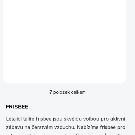
Kanjam Original set
1 390 Kč
Do košíku
Originální verze hry Kanjam - je vhodná do venkovních
i vnitřních prostor.
7
položek celkem
O
v
l
FRISBEE
á
d
Létající talíře frisbee jsou skvělou volbou pro aktivní
a
zábavu na čerstvém vzduchu. Nabízíme frisbee pro
c
í