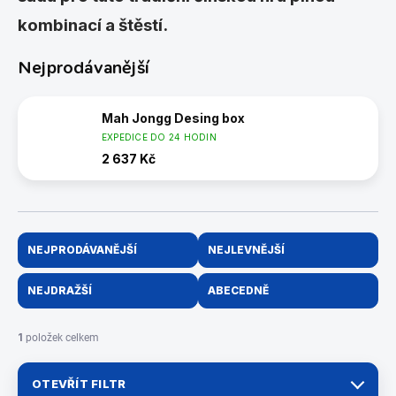
kombinací a štěstí.
Nejprodávanější
Mah Jongg Desing box
EXPEDICE DO 24 HODIN
2 637 Kč
Ř
NEJPRODÁVANĚJŠÍ
NEJLEVNĚJŠÍ
a
z
NEJDRAŽŠÍ
ABECEDNĚ
e
n
í
1
položek celkem
p
r
OTEVŘÍT FILTR
o