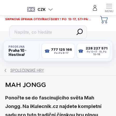
Přejít
na
CZK
obsah
SRPNOVÁ ÚPRAVA OTEVÍRACÍ DOBY ! PO: 13-17, ST+PÁ: 12-18
NÁKU
KOŠÍ
PRODEJNA
228 227 571
777 125 166
Praha 10 ·
Po 13–17 · St, Pá
Po–Pá 8–17
Hostivař
10–18
SPOLEČENSKÉ HRY
MAH JONGG
Ponořte se do fascinujícího světa Mah
Jongg. Na iKulecnik.cz najdete kompletní
sadu pro tuto tradiční čínskou hru plnou