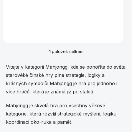
Do košíku
1
položek celkem
O
v
l
Vítejte v kategorii Mahjongg, kde se ponoříte do světa
á
starověké čínské hry plné strategie, logiky a
d
a
krásných symbolů! Mahjongg je hra pro jednoho i
c
více hráčů, která je známá již po staletí.
í
p
r
Mahjongg je skvělá hra pro všechny věkové
v
kategorie, která rozvíjí strategické myšlení, logiku,
k
y
koordinaci oko-ruka a paměť.
v
ý