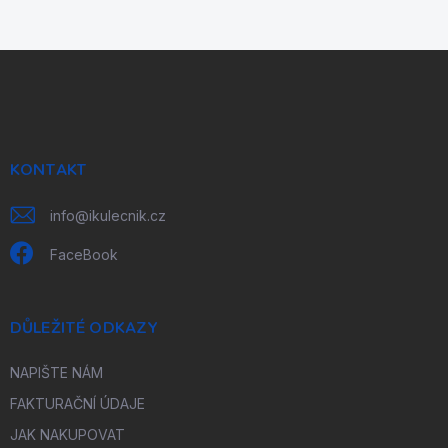
p
i
s
Z
u
á
p
a
t
í
KONTAKT
info
@
ikulecnik.cz
FaceBook
DŮLEŽITÉ ODKAZY
NAPIŠTE NÁM
FAKTURAČNÍ ÚDAJE
JAK NAKUPOVAT