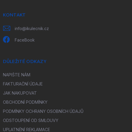
a
t
í
KONTAKT
info
@
ikulecnik.cz
FaceBook
DŮLEŽITÉ ODKAZY
NAPIŠTE NÁM
FAKTURAČNÍ ÚDAJE
JAK NAKUPOVAT
OBCHODNÍ PODMÍNKY
PODMÍNKY OCHRANY OSOBNÍCH ÚDAJŮ
ODSTOUPENÍ OD SMLOUVY
UPLATNĚNÍ REKLAMACE