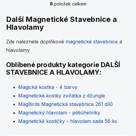
8
položek celkem
O
v
l
Další Magnetické Stavebnice a
á
Hlavolamy
d
a
c
Zde naleznete doplňkové
magnetické stavebnice
a
í
hlavolamy
p
r
v
Oblíbené produkty kategorie DALŠÍ
k
STAVEBNICE A HLAVOLAMY:
y
v
ý
Magická kostka - 4 barvy
p
Magnetické kostky zvířátka z džungle
i
s
MagBirds Magnetická stavebnice 261 dílů
u
Magnetický hlavolam - pětiúhelníky
Magnetické kostičky - hlavolam sada 56 ks