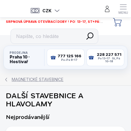
Přejít
na
CZK
obsah
SRPNOVÁ ÚPRAVA OTEVÍRACÍ DOBY ! PO: 13-17, ST+PÁ: 12-18
NÁKU
KOŠÍ
PRODEJNA
228 227 571
777 125 166
Praha 10 ·
Po 13–17 · St, Pá
Po–Pá 8–17
Hostivař
10–18
MAGNETICKÉ STAVEBNICE
DALŠÍ STAVEBNICE A
HLAVOLAMY
Nejprodávanější