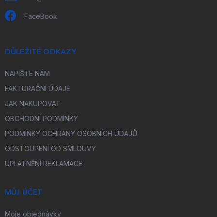
ý
p
FaceBook
i
s
u
DŮLEŽITÉ ODKAZY
NAPIŠTE NÁM
FAKTURAČNÍ ÚDAJE
JAK NAKUPOVAT
OBCHODNÍ PODMÍNKY
PODMÍNKY OCHRANY OSOBNÍCH ÚDAJŮ
ODSTOUPENÍ OD SMLOUVY
UPLATNĚNÍ REKLAMACE
MŮJ ÚČET
Moje objednávky