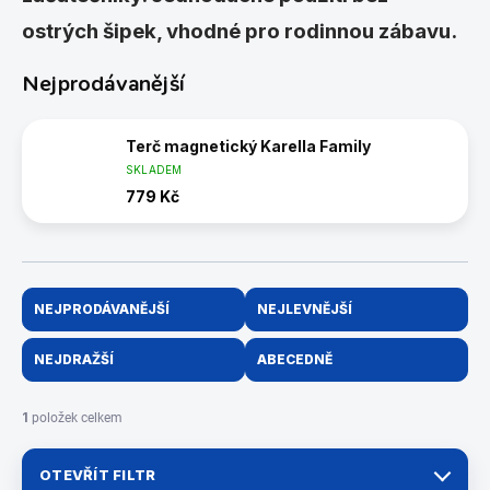
ostrých šipek, vhodné pro rodinnou zábavu.
Nejprodávanější
Terč magnetický Karella Family
SKLADEM
779 Kč
Ř
NEJPRODÁVANĚJŠÍ
NEJLEVNĚJŠÍ
a
z
NEJDRAŽŠÍ
ABECEDNĚ
e
n
í
1
položek celkem
p
r
OTEVŘÍT FILTR
o