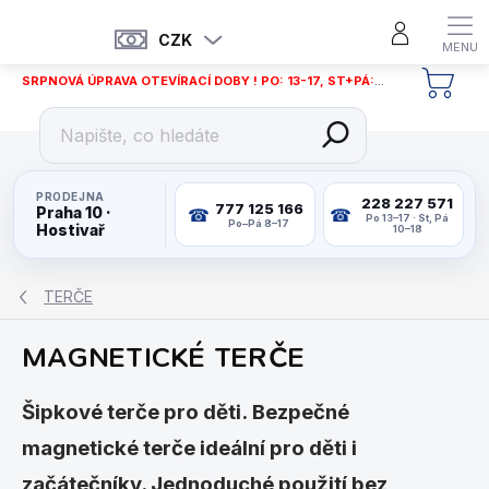
Přejít
na
CZK
obsah
SRPNOVÁ ÚPRAVA OTEVÍRACÍ DOBY ! PO: 13-17, ST+PÁ: 12-18
NÁKU
KOŠÍ
PRODEJNA
228 227 571
777 125 166
Praha 10 ·
Po 13–17 · St, Pá
Po–Pá 8–17
Hostivař
10–18
TERČE
MAGNETICKÉ TERČE
Šipkové terče pro děti. Bezpečné
magnetické terče ideální pro děti i
začátečníky. Jednoduché použití bez