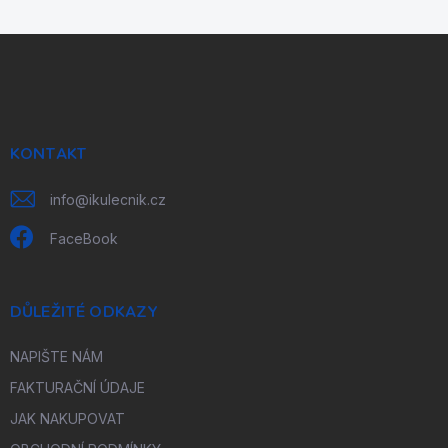
Z
á
p
a
t
í
KONTAKT
info
@
ikulecnik.cz
FaceBook
DŮLEŽITÉ ODKAZY
NAPIŠTE NÁM
FAKTURAČNÍ ÚDAJE
JAK NAKUPOVAT