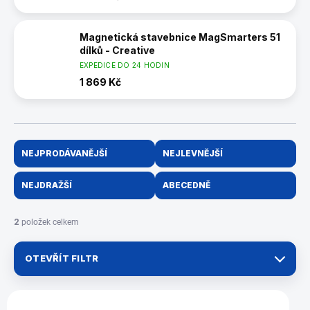
Magnetická stavebnice MagSmarters 51
dílků - Creative
EXPEDICE DO 24 HODIN
1 869 Kč
Ř
NEJPRODÁVANĚJŠÍ
NEJLEVNĚJŠÍ
a
z
NEJDRAŽŠÍ
ABECEDNĚ
e
n
í
2
položek celkem
p
r
OTEVŘÍT FILTR
o
d
u
V