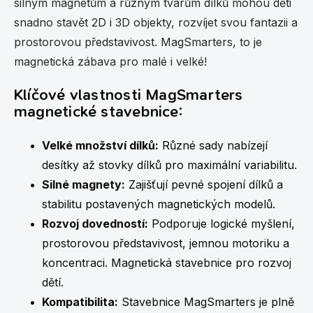
r
silným magnetům a různým tvarům dílků mohou děti
v
snadno stavět 2D i 3D objekty, rozvíjet svou fantazii a
k
y
prostorovou představivost. MagSmarters, to je
v
magnetická zábava pro malé i velké!
ý
p
Klíčové vlastnosti MagSmarters
i
s
magnetické stavebnice:
u
Velké množství dílků:
Různé sady nabízejí
desítky až stovky dílků pro maximální variabilitu.
Silné magnety:
Zajišťují pevné spojení dílků a
stabilitu postavených magnetických modelů.
Rozvoj dovedností:
Podporuje logické myšlení,
prostorovou představivost, jemnou motoriku a
koncentraci. Magnetická stavebnice pro rozvoj
dětí.
Kompatibilita:
Stavebnice MagSmarters je plně