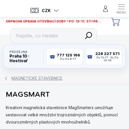
Přejít
na
CZK
obsah
SRPNOVÁ ÚPRAVA OTEVÍRACÍ DOBY ! PO: 13-17, ST+PÁ: 12-18
NÁKU
KOŠÍ
PRODEJNA
228 227 571
777 125 166
Praha 10 ·
Po 13–17 · St, Pá
Po–Pá 8–17
Hostivař
10–18
MAGNETICKÉ STAVEBNICE
MAGSMART
Kreativní magnetická stavebnice MagSmarters umožňuje
sestavovat velké množství trojrozměrných objektů, pomocí
dvourozměrných plastových mnohoúhelníků.