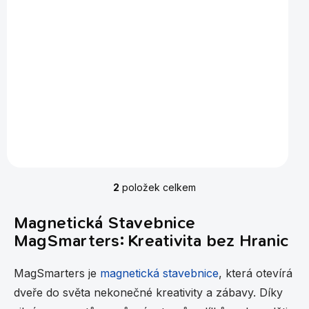
dílků - Creative
1 869 Kč
Do košíku
Kreativní magnetická stavebnice
MagSmarters umožňuje sestavovat velké množství
trojrozměrných objektů, pomocí dvourozměrných
plastových mnohoúhelníků. Stavebnice...
2
položek celkem
O
v
l
Magnetická Stavebnice
á
MagSmarters: Kreativita bez Hranic
d
a
c
MagSmarters je
magnetická stavebnice
, která otevírá
í
dveře do světa nekonečné kreativity a zábavy. Díky
p