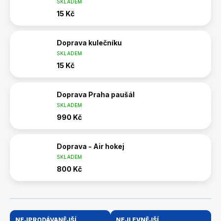
SKLADEM
15 Kč
Doprava kulečníku
SKLADEM
15 Kč
Doprava Praha paušál
SKLADEM
990 Kč
Doprava - Air hokej
SKLADEM
800 Kč
Ř
NEJPRODÁVANĚJŠÍ
NEJLEVNĚJŠÍ