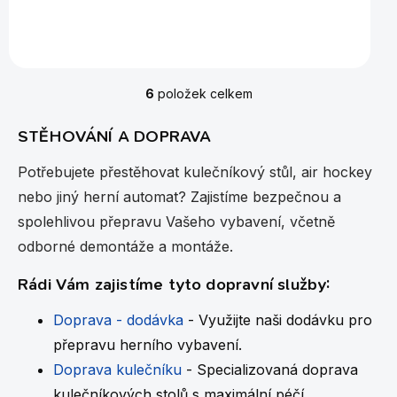
Přestěhujeme Váš stůl kamkoliv.
6
položek celkem
O
v
l
STĚHOVÁNÍ A DOPRAVA
á
d
Potřebujete přestěhovat kulečníkový stůl, air hockey
a
nebo jiný herní automat? Zajistíme bezpečnou a
c
í
spolehlivou přepravu Vašeho vybavení, včetně
p
odborné demontáže a montáže.
r
v
Rádi Vám zajistíme tyto dopravní služby:
k
y
v
Doprava - dodávka
- Využijte naši dodávku pro
ý
přepravu herního vybavení.
p
i
Doprava kulečníku
- Specializovaná doprava
s
kulečníkových stolů s maximální péčí.