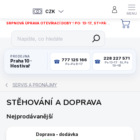
Přejít
na
CZK
obsah
SRPNOVÁ ÚPRAVA OTEVÍRACÍ DOBY ! PO: 13-17, ST+PÁ: 12-18
NÁKU
KOŠÍ
PRODEJNA
228 227 571
777 125 166
Praha 10 ·
Po 13–17 · St, Pá
Po–Pá 8–17
Hostivař
10–18
SERVIS A PRONÁJMY
STĚHOVÁNÍ A DOPRAVA
Nejprodávanější
Doprava - dodávka