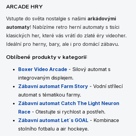
n
a
ARCADE HRY
k
c
í
o
p
Vstupte do světa nostalgie s našimi
arkádovými
v
r
á
automaty
! Nabízíme retro herní automaty s tisíci
v
n
klasických her, které vás vrátí do zlaté éry videoher.
k
í
y
Ideální pro herny, bary, ale i pro domácí zábavu.
v
ý
Oblíbené produkty v kategorii:
p
i
Boxer Video Arcade
- Silový automat s
s
u
integrovaným displejem.
Zábavní automat Farm Story
- Vodní střílecí
automat s tématikou farmy.
Zábavní automat Catch The Light Neuron
Race
- Otestujte si rychlost a postřeh.
Zábavní automat Let´s GOAL
- Kombinace
stolního fotbalu a air hockeye.