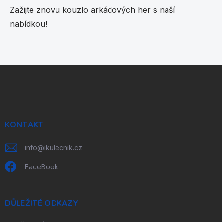
Zažijte znovu kouzlo arkádových her s naší
nabídkou!
Z
á
p
a
t
í
KONTAKT
info
@
ikulecnik.cz
FaceBook
DŮLEŽITÉ ODKAZY