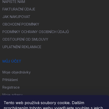
NAPIŠTE NÁM
FAKTURAČNÍ ÚDAJE
JAK NAKUPOVAT
OBCHODNÍ PODMÍNKY
PODMÍNKY OCHRANY OSOBNÍCH ÚDAJŮ
ODSTOUPENÍ OD SMLOUVY
UPLATNĚNÍ REKLAMACE
MŮJ ÚČET
Moje objednávky
Přihlášení
Registrace
Moje adresy
Tento web používá soubory cookie. Dalším
procházením tohoto webu vyjadřujete souhlas s jejich