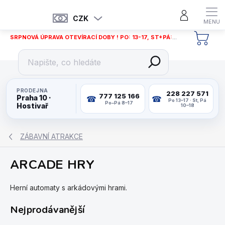
Přejít
na
CZK
obsah
SRPNOVÁ ÚPRAVA OTEVÍRACÍ DOBY ! PO: 13-17, ST+PÁ: 12-18
NÁKU
KOŠÍ
PRODEJNA
228 227 571
777 125 166
Praha 10 ·
Po 13–17 · St, Pá
Po–Pá 8–17
Hostivař
10–18
ZÁBAVNÍ ATRAKCE
ARCADE HRY
Herní automaty s arkádovými hrami.
Nejprodávanější