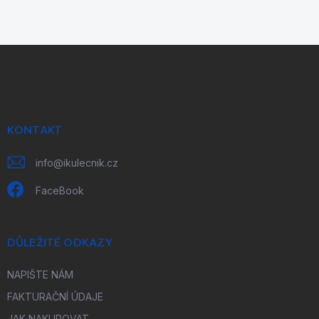
Z
á
p
a
t
í
KONTAKT
info
@
ikulecnik.cz
FaceBook
DŮLEŽITÉ ODKAZY
NAPIŠTE NÁM
FAKTURAČNÍ ÚDAJE
JAK NAKUPOVAT