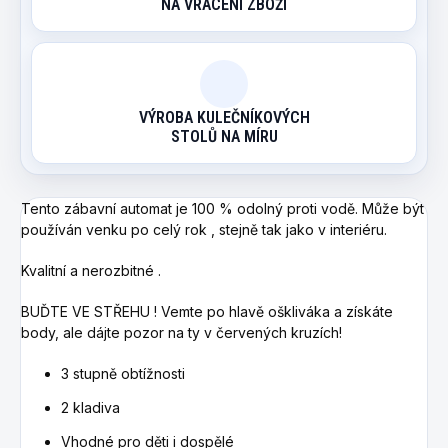
NA VRACENÍ ZBOŽÍ
VÝROBA KULEČNÍKOVÝCH
STOLŮ NA MÍRU
Tento zábavní automat je 100 % odolný proti vodě. Může být
používán venku po celý rok , stejně tak jako v interiéru.
Kvalitní a nerozbitné .
BUĎTE VE STŘEHU ! Vemte po hlavě oškliváka a získáte
body, ale dájte pozor na ty v červených kruzích!
3 stupně obtížnosti
2 kladiva
Vhodné pro děti i dospělé