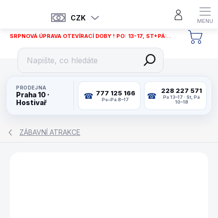
Přejít
na
CZK
obsah
SRPNOVÁ ÚPRAVA OTEVÍRACÍ DOBY ! PO: 13-17, ST+PÁ: 12-18
NÁKU
KOŠÍ
PRODEJNA
228 227 571
777 125 166
Praha 10 ·
Po 13–17 · St, Pá
Po–Pá 8–17
Hostivař
10–18
ZÁBAVNÍ ATRAKCE