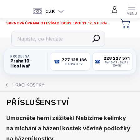
Přejít
na
CZK
obsah
SRPNOVÁ ÚPRAVA OTEVÍRACÍ DOBY ! PO: 13-17, ST+PÁ: 12-18
NÁKU
KOŠÍ
PRODEJNA
228 227 571
777 125 166
Praha 10 ·
Po 13–17 · St, Pá
Po–Pá 8–17
Hostivař
10–18
HRACÍ KOSTKY
PŘÍSLUŠENSTVÍ
Umocněte herní zážitek! Nabízíme kelímky
na míchání a házení kostek včetně podložky
na házení kostky.