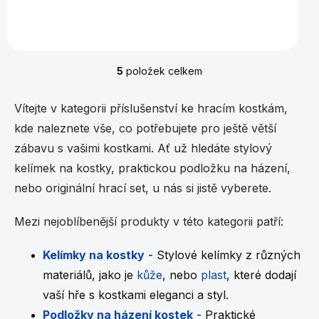
Kelímek na kostky vyrobený z kvalitní umělé kůže.
5
položek celkem
O
v
l
Vítejte v kategorii příslušenství ke hracím kostkám,
á
kde naleznete vše, co potřebujete pro ještě větší
d
a
zábavu s vašimi kostkami. Ať už hledáte stylový
c
kelímek na kostky, praktickou podložku na házení,
í
p
nebo originální hrací set, u nás si jistě vyberete.
r
v
Mezi nejoblíbenější produkty v této kategorii patří:
k
y
v
Kelímky na kostky
- Stylové kelímky z různých
ý
materiálů, jako je
kůže
, nebo
plast
, které dodají
p
i
vaší hře s kostkami eleganci a styl.
s
Podložky na házení kostek
- Praktické