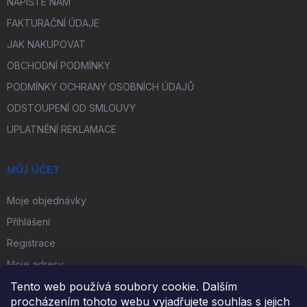
NAPIŠTE NÁM
FAKTURAČNÍ ÚDAJE
JAK NAKUPOVAT
OBCHODNÍ PODMÍNKY
PODMÍNKY OCHRANY OSOBNÍCH ÚDAJŮ
ODSTOUPENÍ OD SMLOUVY
UPLATNĚNÍ REKLAMACE
MŮJ ÚČET
Moje objednávky
Přihlášení
Registrace
Moje adresy
Tento web používá soubory cookie. Dalším
procházením tohoto webu vyjadřujete souhlas s jejich
FACEBOOK