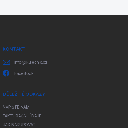
Z
á
p
a
t
í
KONTAKT
info
@
ikulecnik.cz
FaceBook
DŮLEŽITÉ ODKAZY
NAPIŠTE NÁM
FAKTURAČNÍ ÚDAJE
JAK NAKUPOVAT