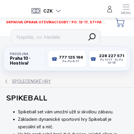
Přejít
na
CZK
obsah
SRPNOVÁ ÚPRAVA OTEVÍRACÍ DOBY ! PO: 13-17, ST+PÁ: 12-18
NÁKU
KOŠÍ
PRODEJNA
228 227 571
777 125 166
Praha 10 ·
Po 13–17 · St, Pá
Po–Pá 8–17
Hostivař
10–18
SPOLEČENSKÉ HRY
SPIKEBALL
Spikeball set vám umožní užít si skvělou zábavu.
Základem dynamické sportovní hry Spikeball je
speciální síť a míč.