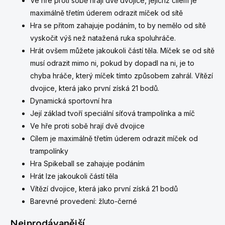
Ve hře proti sobě hrají dvě dvojice, jejichž cílem je
maximálně třetím úderem odrazit míček od sítě
Hra se přitom zahajuje podáním, to by nemělo od sítě
vyskočit výš než natažená ruka spoluhráče.
Hrát ovšem můžete jakoukoli částí těla. Míček se od sítě
musí odrazit mimo ni, pokud by dopadl na ni, je to
chyba hráče, který míček tímto způsobem zahrál. Vítězí
dvojice, která jako první získá 21 bodů.
Dynamická sportovní hra
Její základ tvoří speciální síťová trampolínka a míč
Ve hře proti sobě hrají dvě dvojice
Cílem je maximálně třetím úderem odrazit míček od
trampolínky
Hra Spikeball se zahajuje podáním
Hrát lze jakoukoli částí těla
Vítězí dvojice, která jako první získá 21 bodů
Barevné provedení: žluto-černé
Nejprodávanější