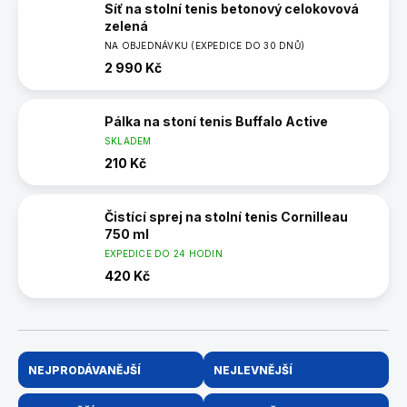
Síť na stolní tenis betonový celokovová
zelená
NA OBJEDNÁVKU (EXPEDICE DO 30 DNŮ)
2 990 Kč
Pálka na stoní tenis Buffalo Active
SKLADEM
210 Kč
Čistící sprej na stolní tenis Cornilleau
750 ml
EXPEDICE DO 24 HODIN
420 Kč
Ř
NEJPRODÁVANĚJŠÍ
NEJLEVNĚJŠÍ
a
z