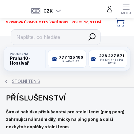
Přejít
na
CZK
obsah
SRPNOVÁ ÚPRAVA OTEVÍRACÍ DOBY ! PO: 13-17, ST+PÁ: 12-18
NÁKU
KOŠÍ
PRODEJNA
228 227 571
777 125 166
Praha 10 ·
Po 13–17 · St, Pá
Po–Pá 8–17
Hostivař
10–18
STOLNÍ TENIS
PŘÍSLUŠENSTVÍ
Široká nabídka příslušenství pro stolní tenis (ping pong)
zahrnující náhradní díly, míčky na ping pong a další
nezbytné doplňky stolní tenis.