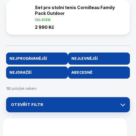
Set pro stolní tenis Cornilleau Family
Pack Outdoor
SKLADEM
2 990 Kč
Ř
NEJPRODÁVANĚJŠÍ
NEJLEVNĚJŠÍ
a
z
NEJDRAŽŠÍ
ABECEDNĚ
e
n
í
10
položek celkem
p
r
OTEVŘÍT FILTR
o
d
u
V
k
ý
7050.045
t
p