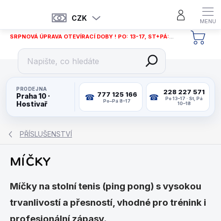
Přejít
na
CZK
obsah
SRPNOVÁ ÚPRAVA OTEVÍRACÍ DOBY ! PO: 13-17, ST+PÁ: 12-18
NÁKU
KOŠÍ
PRODEJNA
228 227 571
777 125 166
Praha 10 ·
Po 13–17 · St, Pá
Po–Pá 8–17
Hostivař
10–18
PŘÍSLUŠENSTVÍ
MÍČKY
Míčky na stolní tenis (ping pong) s vysokou
trvanlivostí a přesností, vhodné pro trénink i
profesionální zápasy.