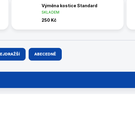
Výměna kostice Standard
SKLADEM
250 Kč
EJDRAŽŠÍ
ABECEDNĚ
SERVIS3