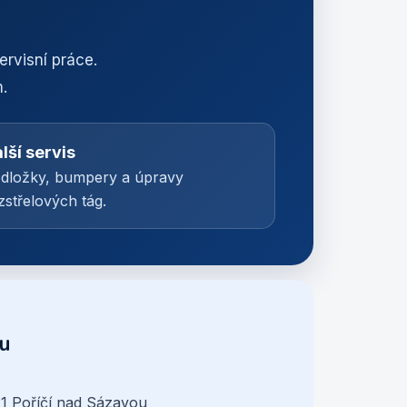
rvisní práce.
.
lší servis
dložky, bumpery a úpravy
zstřelových tág.
ou
1 Poříčí nad Sázavou