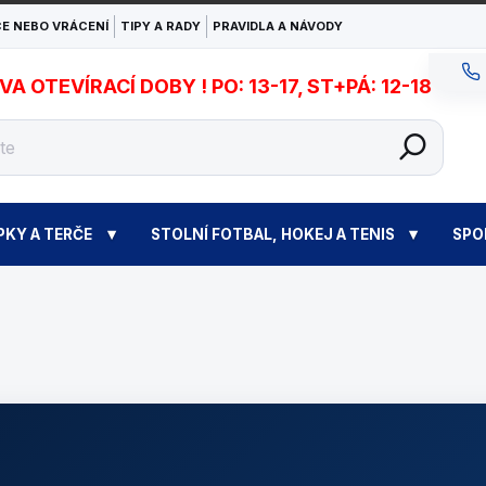
E NEBO VRÁCENÍ
TIPY A RADY
PRAVIDLA A NÁVODY
 OTEVÍRACÍ DOBY ! PO: 13-17, ST+PÁ: 12-18
PKY A TERČE
STOLNÍ FOTBAL, HOKEJ A TENIS
SPO