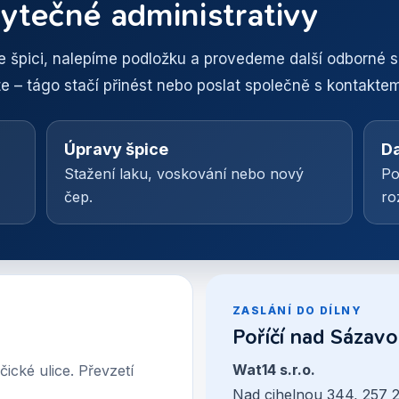
ytečné administrativy
 špici, nalepíme podložku a provedeme další odborné se
 – tágo stačí přinést nebo poslat společně s kontaktem
Úpravy špice
Da
Stažení laku, voskování nebo nový
Po
čep.
ro
ZASLÁNÍ DO DÍLNY
Poříčí nad Sázav
Wat14 s.r.o.
cké ulice. Převzetí
Nad cihelnou 344, 257 2