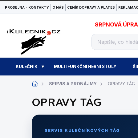
Přejít
PRODEJNA - KONTAKTY
O NÁS
CENÍK DOPRAVY A PLATEB
REKLAMAC
na
obsah
SRPNOVÁ ÚPRAVA
KULEČNÍK
MULTIFUNKČNÍ HERNÍ STOLY
ŠI
Domů
SERVIS A PRONÁJMY
OPRAVY TÁG
OPRAVY TÁG
SERVIS KULEČNÍKOVÝCH TÁG