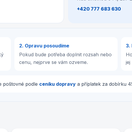
+420 777 683 630
2. Opravu posoudíme
3.
ký
Pokud bude potřeba doplnit rozsah nebo
Ho
cenu, nejprve se vám ozveme.
je
me poštovné podle
ceníku dopravy
a příplatek za dobírku 4