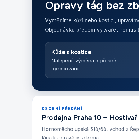
Opravy tág bez zb
Vyměníme kůži nebo kostici, upravíme
Objednávku předem vytvářet nemusíte
Kůže a kostice
Nalepení, výměna a přesné
opracování.
OSOBNÍ PŘEDÁNÍ
Prodejna Praha 10 – Hostivař
Hornoměcholupská 518/68, vchod z Řepči
tága k opravě je zdarma.