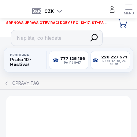
Přejít
na
CZK
obsah
SRPNOVÁ ÚPRAVA OTEVÍRACÍ DOBY ! PO: 13-17, ST+PÁ: 12-18
NÁKU
KOŠÍ
PRODEJNA
228 227 571
777 125 166
Praha 10 ·
Po 13–17 · St, Pá
Po–Pá 8–17
Hostivař
10–18
OPRAVY TÁG