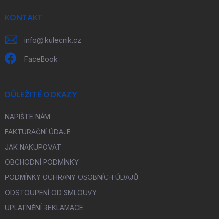
t
í
KONTAKT
info
@
ikulecnik.cz
FaceBook
DŮLEŽITÉ ODKAZY
NAPIŠTE NÁM
FAKTURAČNÍ ÚDAJE
JAK NAKUPOVAT
OBCHODNÍ PODMÍNKY
PODMÍNKY OCHRANY OSOBNÍCH ÚDAJŮ
ODSTOUPENÍ OD SMLOUVY
UPLATNĚNÍ REKLAMACE