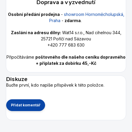
Doprava a vyzvednutí
Osobní předání prodejna
-
showroom Hornoměcholupská,
Praha
-
zdarma
.
Zaslání na adresu dílny:
Wat14 s.r.o., Nad cihelnou 344,
25721 Poříčí nad Sázavou
+420 777 683 630
Připočítáváme
poštovného dle našeho ceníku dopravného
+ příplatek za dobírku 45,-Kč
Diskuze
Buďte první, kdo napíše příspěvek k této položce.
Přidat komentář