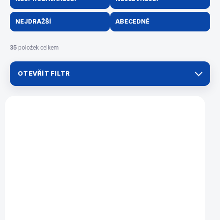
a
z
NEJDRAŽŠÍ
ABECEDNĚ
e
n
í
35
položek celkem
p
r
OTEVŘÍT FILTR
o
d
u
V
k
ý
BET1
t
p
ů
i
s
p
r
o
d
u
k
t