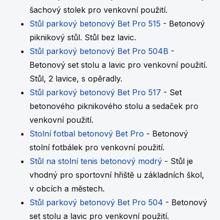
p
šachový stolek pro venkovní použití.
i
Stůl parkový betonový Bet Pro 515
- Betonový
s
u
piknikový stůl. Stůl bez lavic.
Stůl parkový betonový Bet Pro 504B
-
Betonový set stolu a lavic pro venkovní použití.
Stůl, 2 lavice, s opěradly.
Stůl parkový betonový Bet Pro 517
- Set
betonového piknikového stolu a sedaček pro
venkovní použití.
Stolní fotbal betonový Bet Pro
- Betonový
stolní fotbálek pro venkovní použití.
Stůl na stolní tenis betonový modrý
- Stůl je
vhodný pro sportovní hřiště u základních škol,
v obcích a městech.
Stůl parkový betonový Bet Pro 504
- Betonový
set stolu a lavic pro venkovní použití.