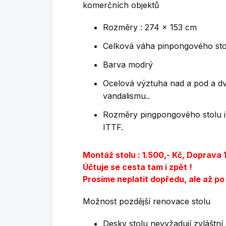
komerčních objektů
Rozměry : 274 x 153 cm
Celková váha pinpongového stol
Barva modrý
Ocelová výztuha nad a pod a dvo
vandalismu..
Rozměry pingpongového stolu i 
ITTF.
Montáž stolu : 1.500,- Kč, Doprava 
Účtuje se cesta tam i zpět !
Prosíme neplatit dopředu, ale až p
Možnost pozdější renovace stolu
Desky stolu nevyžadují zvláštní