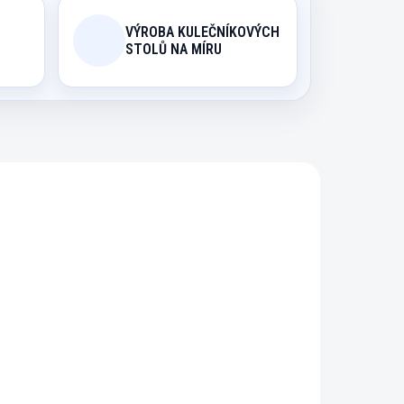
VÝROBA KULEČNÍKOVÝCH
STOLŮ NA MÍRU
ZUL
42250/ZUL
ÁVKU
NA OBJEDNÁVKU
vý
Šachový stůl betonový
Bet Pro 513