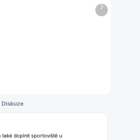
Další
45 128 Kč
od
produkt
l
Detail
olku
Betonový set šachového stolku
a sedaček pro venkovní
použití. Ideální do parků,
zahrad nebo rekreačních
ev
středisek. Níže vzorník barev
betonu a dřeva
Diskuze
také doplnit sportoviště u