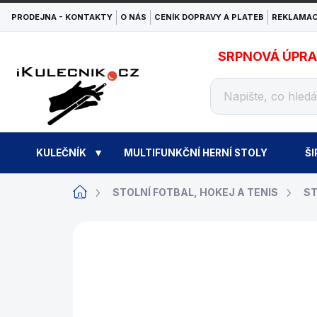
Přejít
PRODEJNA - KONTAKTY
O NÁS
CENÍK DOPRAVY A PLATEB
REKLAMAC
na
obsah
SRPNOVÁ ÚPRAVA
KULEČNÍK
MULTIFUNKČNÍ HERNÍ STOLY
ŠI
Domů
STOLNÍ FOTBAL, HOKEJ A TENIS
ST