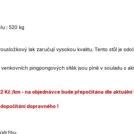
u : 520 kg
usložkový lak zaručují vysokou kvalitu. Tento stůl je odo
venkovních pingpongových sítěk jsou plně v souladu s akt
12 Kč /km - na objednávce bude přepočítána dle aktuální 
o dopočítání dopravného !
 údržbu.