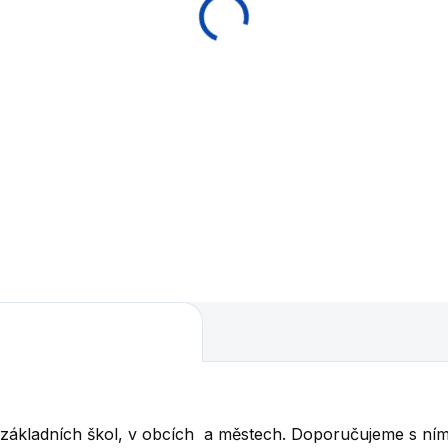
68 799 Kč
39 768 Kč
od
Detail
Detai
onový stolní fotbálek pro
Betonový set šachového st
kovní použití. Ideální do
a sedaček pro venkovní
ků, zahrad nebo
použití. Ideální do parků,
reačních středisek. Níže
zahrad nebo rekreačních
rník barev betonu Cena
středisek. Níže vzorník bar
ravy se skládá ze
betonu a dřeva
adní...
u základních škol, v obcích a městech. Doporučujeme s ním 