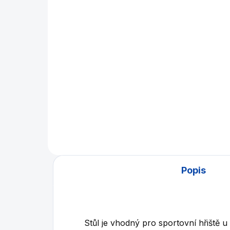
betonový stůl,
od
celokovová modrá
2 990 Kč
Do košíku
Bet
ven
Kovová síťka na venkovní
par
betonový stůl na stolní tenis.
rek
vzo
dop
zákl
Popis
Stůl je vhodný pro sportovní hřiště 