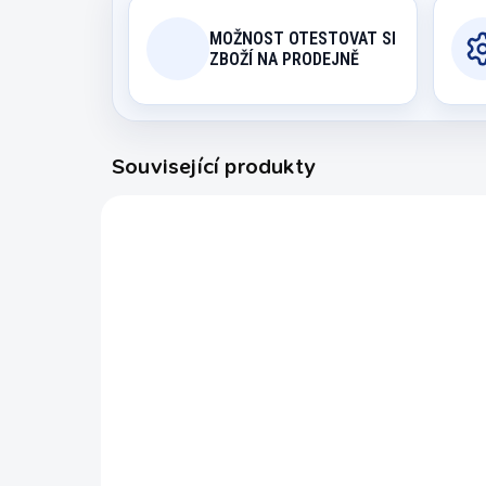
MOŽNOST OTESTOVAT SI
ZBOŽÍ NA PRODEJNĚ
Související produkty
BET 4/5682
NA OBJEDNÁVKU (EXPEDICE DO
30 DNŮ)
St
Síť na venkovní
Be