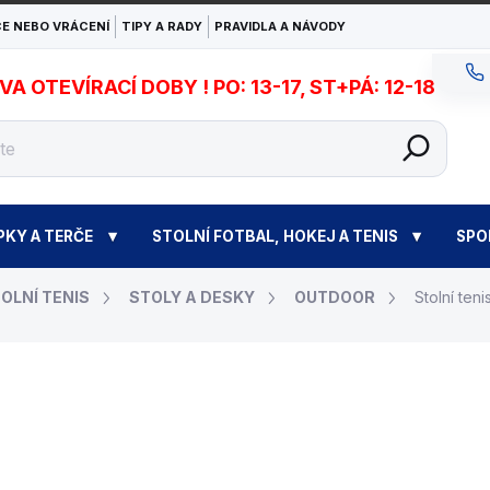
E NEBO VRÁCENÍ
TIPY A RADY
PRAVIDLA A NÁVODY
 OTEVÍRACÍ DOBY ! PO: 13-17, ST+PÁ: 12-18
PKY A TERČE
STOLNÍ FOTBAL, HOKEJ A TENIS
SPO
OLNÍ TENIS
STOLY A DESKY
OUTDOOR
Stolní ten
28 750 Kč
Měrná
NA OBJEDNÁVKU - DO
cena: