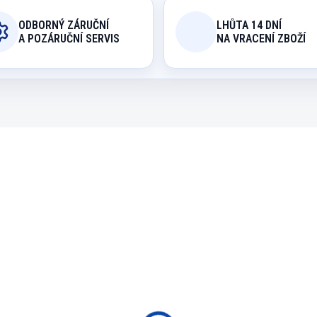
ODBORNÝ ZÁRUČNÍ
LHŮTA 14 DNÍ
A POZÁRUČNÍ SERVIS
NA VRACENÍ ZBOŽÍ
42238/ZUL
42247/
NA OBJEDNÁVKU
NA OBJEDN
olní fotbal betonový
Šachový stůl betono
t Pro 510
Bet Pro 505