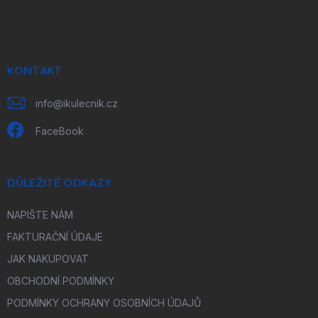
á
p
a
t
í
KONTAKT
info
@
ikulecnik.cz
FaceBook
DŮLEŽITÉ ODKAZY
NAPIŠTE NÁM
FAKTURAČNÍ ÚDAJE
JAK NAKUPOVAT
OBCHODNÍ PODMÍNKY
PODMÍNKY OCHRANY OSOBNÍCH ÚDAJŮ