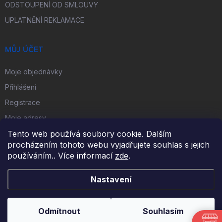
ODSTOUPENÍ OD SMLOUVY
UPLATNĚNÍ REKLAMACE
MŮJ ÚČET
Moje objednávky
Přihlášení
Registrace
Moje adresy
Tento web používá soubory cookie. Dalším
procházením tohoto webu vyjadřujete souhlas s jejich
FACEBOOK
používáním.. Více informací
zde
.
Nastavení
Copyright 2026
iKulečník.cz
. Všechna práva vyhrazena.
Odmítnout
Souhlasím