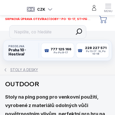
Přejít
na
CZK
obsah
SRPNOVÁ ÚPRAVA OTEVÍRACÍ DOBY ! PO: 13-17, ST+PÁ: 12-18
NÁKU
KOŠÍ
PRODEJNA
228 227 571
777 125 166
Praha 10 ·
Po 13–17 · St, Pá
Po–Pá 8–17
Hostivař
10–18
STOLY A DESKY
OUTDOOR
Stoly na ping pong pro venkovní použití,
vyrobené z materiálů odolných vůči
povětrnostním vlivům, perfektní pro hru na