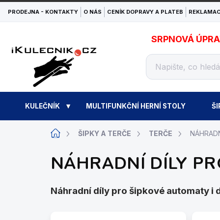
Přejít
PRODEJNA - KONTAKTY
O NÁS
CENÍK DOPRAVY A PLATEB
REKLAMAC
na
obsah
SRPNOVÁ ÚPRAVA
KULEČNÍK
MULTIFUNKČNÍ HERNÍ STOLY
ŠI
Domů
ŠIPKY A TERČE
TERČE
NÁHRADN
NÁHRADNÍ DÍLY PR
Náhradní díly pro šipkové automaty i 