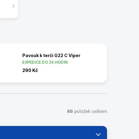
Pavouk k terči G22 C Viper
EXPEDICE DO 24 HODIN
290 Kč
46
položek celkem