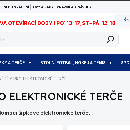
E NEBO VRÁCENÍ
TIPY A RADY
PRAVIDLA A NÁVODY
 OTEVÍRACÍ DOBY ! PO: 13-17, ST+PÁ: 12-18
PKY A TERČE
STOLNÍ FOTBAL, HOKEJ A TENIS
SPO
Í DÍLY PRO ELEKTRONICKÉ TERČE
O ELEKTRONICKÉ TERČE
domácí šipkové elektronické terče.