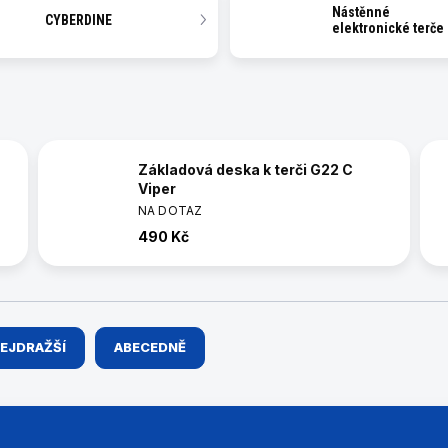
Nástěnné
CYBERDINE
elektronické terče
Základová deska k terči G22 C
Viper
NA DOTAZ
490 Kč
EJDRAŽŠÍ
ABECEDNĚ