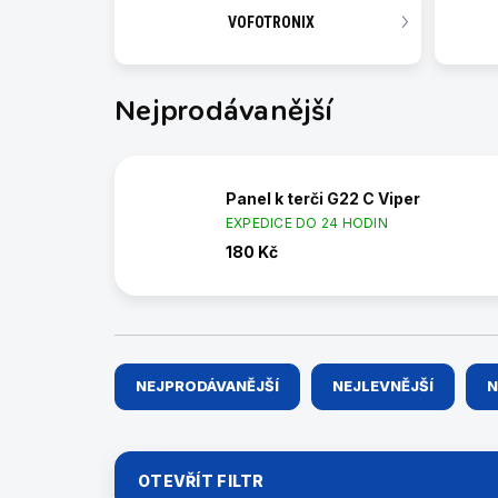
VOFOTRONIX
Nejprodávanější
Panel k terči G22 C Viper
EXPEDICE DO 24 HODIN
180 Kč
Ř
NEJPRODÁVANĚJŠÍ
NEJLEVNĚJŠÍ
N
a
z
e
n
OTEVŘÍT FILTR
í