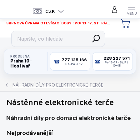
Přejít
na
CZK
obsah
SRPNOVÁ ÚPRAVA OTEVÍRACÍ DOBY ! PO: 13-17, ST+PÁ: 12-18
NÁKU
KOŠÍ
PRODEJNA
228 227 571
777 125 166
Praha 10 ·
Po 13–17 · St, Pá
Po–Pá 8–17
Hostivař
10–18
NÁHRADNÍ DÍLY PRO ELEKTRONICKÉ TERČE
Nástěnné elektronické terče
Náhradní díly pro domácí elektronické terče
Nejprodávanější