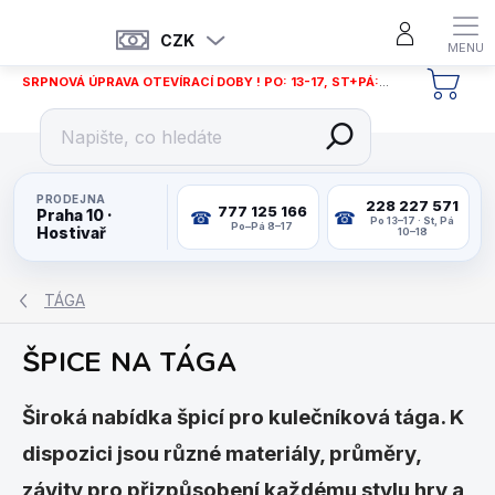
Přejít
na
CZK
obsah
SRPNOVÁ ÚPRAVA OTEVÍRACÍ DOBY ! PO: 13-17, ST+PÁ: 12-18
NÁKU
KOŠÍ
PRODEJNA
228 227 571
777 125 166
Praha 10 ·
Po 13–17 · St, Pá
Po–Pá 8–17
Hostivař
10–18
TÁGA
ŠPICE NA TÁGA
Široká nabídka špicí pro kulečníková tága. K
dispozici jsou různé materiály, průměry,
závity pro přizpůsobení každému stylu hry a