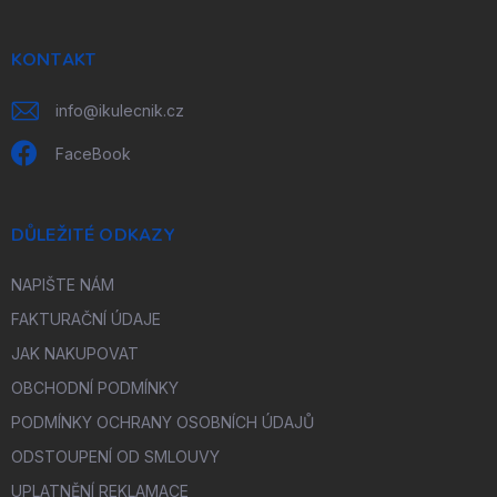
a
t
í
KONTAKT
info
@
ikulecnik.cz
FaceBook
DŮLEŽITÉ ODKAZY
NAPIŠTE NÁM
FAKTURAČNÍ ÚDAJE
JAK NAKUPOVAT
OBCHODNÍ PODMÍNKY
PODMÍNKY OCHRANY OSOBNÍCH ÚDAJŮ
ODSTOUPENÍ OD SMLOUVY
UPLATNĚNÍ REKLAMACE