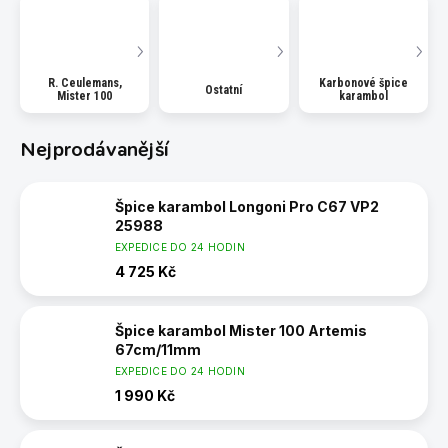
R. Ceulemans,
Karbonové špice
Ostatní
Mister 100
karambol
Nejprodávanější
Špice karambol Longoni Pro C67 VP2
25988
EXPEDICE DO 24 HODIN
4 725 Kč
Špice karambol Mister 100 Artemis
67cm/11mm
EXPEDICE DO 24 HODIN
1 990 Kč