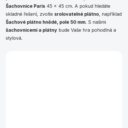
y
Šachovnice Paris
45 x 45 cm. A pokud hledáte
v
ý
skladné řešení, zvolte
srolovatelné plátno
, například
p
Šachové plátno hnědé, pole 50 mm
. S našimi
i
s
šachovnicemi a plátny
bude Vaše hra pohodlná a
u
stylová.
Vybráno pro vás