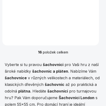
3 597 Kč
Do košíku
Dřevěná šachovnice, pole 60mm Německá kvalita a
preciznost od firmy Philos.
16
položek celkem
O
v
l
Vyberte si tu pravou
šachovnici
pro Vaši hru z naší
á
široké nabídky
šachovnic a pláten
. Nabízíme Vám
d
a
šachovnice
v různých velikostech a materiálech, od
c
klasických dřevěných
šachovnic
až po praktická a
í
p
odolná
plátna
. Hledáte
šachovnici
pro turnajovou
r
hru? Pak Vám doporučujeme
Šachovnici London
s
v
k
polem 55x55 cm. Pro domácí hraní je ideální