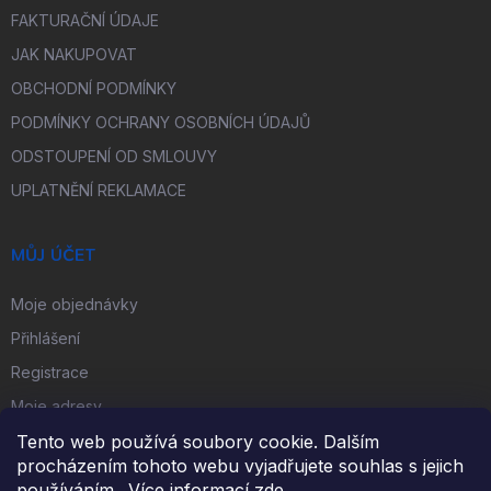
FAKTURAČNÍ ÚDAJE
JAK NAKUPOVAT
OBCHODNÍ PODMÍNKY
PODMÍNKY OCHRANY OSOBNÍCH ÚDAJŮ
ODSTOUPENÍ OD SMLOUVY
UPLATNĚNÍ REKLAMACE
MŮJ ÚČET
Moje objednávky
Přihlášení
Registrace
Moje adresy
Tento web používá soubory cookie. Dalším
procházením tohoto webu vyjadřujete souhlas s jejich
FACEBOOK
používáním.. Více informací
zde
.