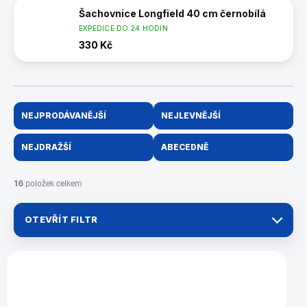
Šachovnice Longfield 40 cm černobílá
EXPEDICE DO 24 HODIN
330 Kč
Ř
NEJPRODÁVANĚJŠÍ
NEJLEVNĚJŠÍ
a
z
NEJDRAŽŠÍ
ABECEDNĚ
e
n
í
16
položek celkem
p
r
OTEVŘÍT FILTR
o
d
u
V
k
ý
2492
t
p
ů
i