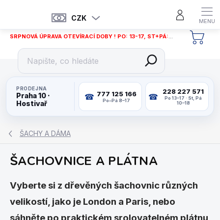
Přejít
na
CZK
obsah
SRPNOVÁ ÚPRAVA OTEVÍRACÍ DOBY ! PO: 13-17, ST+PÁ: 12-18
NÁKU
KOŠÍ
PRODEJNA
228 227 571
777 125 166
Praha 10 ·
Po 13–17 · St, Pá
Po–Pá 8–17
Hostivař
10–18
ŠACHY A DÁMA
ŠACHOVNICE A PLÁTNA
Vyberte si z dřevěných šachovnic různých
velikostí, jako je London a Paris, nebo
sáhněte po praktickém srolovatelném plátnu