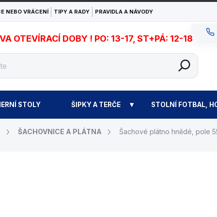
E NEBO VRÁCENÍ
TIPY A RADY
PRAVIDLA A NÁVODY
 OTEVÍRACÍ DOBY ! PO: 13-17, ST+PÁ: 12-18
ERNÍ STOLY
ŠIPKY A TERČE
STOLNÍ FOTBAL, H
A
ŠACHOVNICE A PLÁTNA
Šachové plátno hnědé, pole 
219 Kč
Měrná