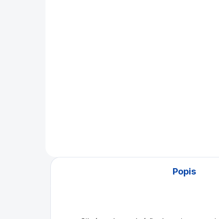
Šachové figury Philos
Ša
Remus 89 mm
dř
1 152 Kč
2 
Do košíku
Šachové figury v dřevěném
Ana
boxu, výška krále 89 mm.
dře
Německá kvalita a preciznost
pro 
od firmy Philos.
Popis