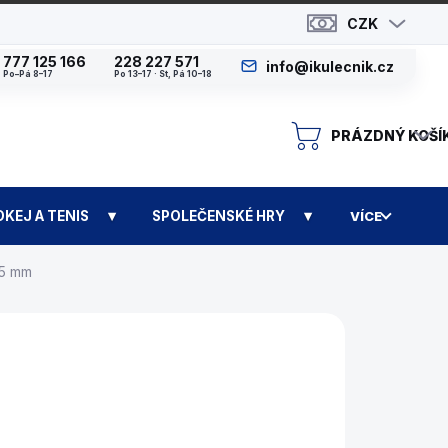
CZK
777 125 166
228 227 571
info@ikulecnik.cz
Po–Pá 8–17
Po 13–17 · St, Pá 10–18
PRÁZDNÝ KOŠÍ
N
OKEJ A TENIS
SPOLEČENSKÉ HRY
VÍCE
55 mm