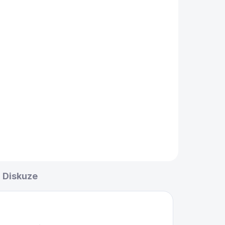
s
Šachové hodiny
Aradora, mechanické
2 490 Kč
Do košíku
Analogové šachové hodiny v
dřevěném provedení. Klasika
pro šachisty.
Diskuze