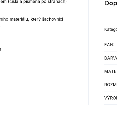
Dop
sem (čísla a písmena po stranách)
ního materiálu, který šachovnici
.
Katego
EAN
:
0
BARV
MATER
ROZM
VÝRO