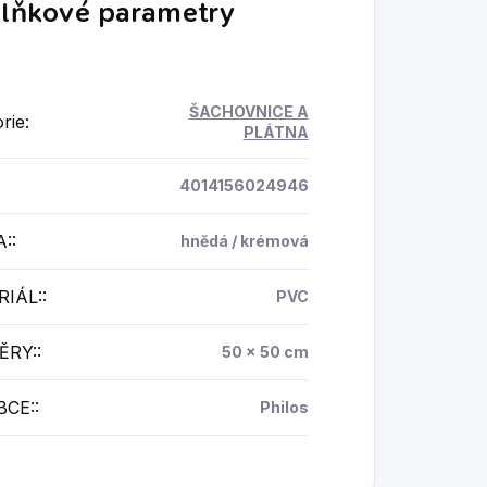
lňkové parametry
ŠACHOVNICE A
rie
:
PLÁTNA
4014156024946
A:
:
hnědá / krémová
IÁL:
:
PVC
ĚRY:
:
50 x 50 cm
BCE:
:
Philos