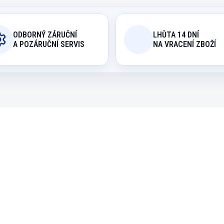
ODBORNÝ ZÁRUČNÍ
LHŮTA 14 DNÍ
A POZÁRUČNÍ SERVIS
NA VRACENÍ ZBOŽÍ
4682
2
EXPEDICE DO 24 HODIN
EXPEDICE DO 24 H