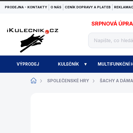
Přejít
PRODEJNA - KONTAKTY
O NÁS
CENÍK DOPRAVY A PLATEB
REKLAMAC
na
obsah
SRPNOVÁ ÚPRAVA
VÝPRODEJ
KULEČNÍK
MULTIFUNKČNÍ H
Domů
SPOLEČENSKÉ HRY
ŠACHY A DÁM
ZNAČKA:
PHILOS