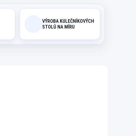
VÝROBA KULEČNÍKOVÝCH
STOLŮ NA MÍRU
051
4680
ODIN
EXPEDICE DO 24 HODIN