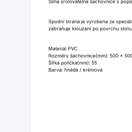
Silná srolovatelná šachovnice s popi
Spodní strana je vyrobena ze speciál
zabraňuje klouzání po povrchu stolu
Materiál PVC
Rozměry šachovnice(mm): 500 x 50
Šířka políčka(mm): 55
Barva: hnědá / krémová