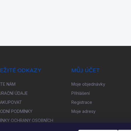
EŽITÉ ODKAZY
MŮJ ÚČET
ŠTE NÁM
Moje objednávky
URAČNÍ ÚDAJE
Přihlášení
NAKUPOVAT
Registrace
ODNÍ PODMÍNKY
Moje adresy
ÍNKY OCHRANY OSOBNÍCH
Ů