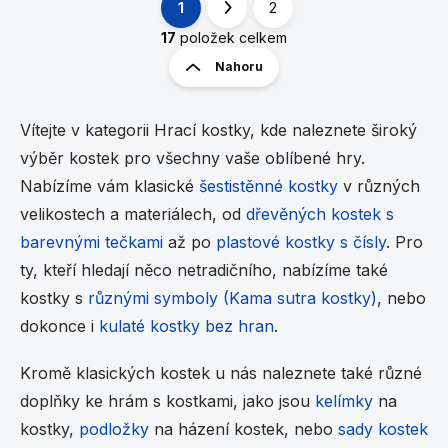
1
2
O
S
v
t
17
položek celkem
l
r
Nahoru
á
á
d
n
a
k
c
Vítejte v kategorii Hrací kostky, kde naleznete široký
í
o
výběr kostek pro všechny vaše oblíbené hry.
p
v
r
Nabízíme vám klasické
šestistěnné kostky
v různých
á
v
n
velikostech a materiálech, od
dřevěných kostek s
k
í
y
barevnými tečkami
až po
plastové kostky s čísly
. Pro
v
ty, kteří hledají něco netradičního, nabízíme také
ý
kostky s
různými symboly (Kama sutra kostky)
p
, nebo
i
dokonce i
kulaté kostky bez hran
.
s
u
Kromě klasických kostek u nás naleznete také různé
doplňky ke hrám s kostkami, jako jsou
kelímky
na
kostky,
podložky
na házení kostek, nebo
sady kostek