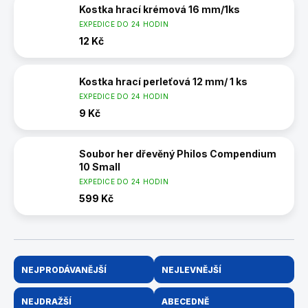
Kostka hrací krémová 16 mm/1ks
EXPEDICE DO 24 HODIN
12 Kč
Kostka hrací perleťová 12 mm/ 1 ks
EXPEDICE DO 24 HODIN
9 Kč
Soubor her dřevěný Philos Compendium
10 Small
EXPEDICE DO 24 HODIN
599 Kč
Ř
NEJPRODÁVANĚJŠÍ
NEJLEVNĚJŠÍ
a
z
NEJDRAŽŠÍ
ABECEDNĚ
e