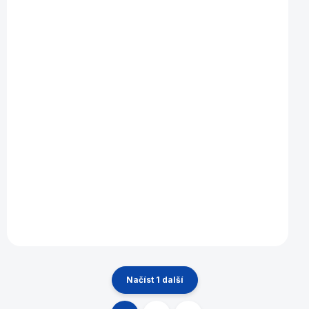
Kostka hrací perleťová 16 mm/1ks
10 Kč
Do košíku
Načíst 1 další