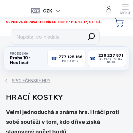
Přejít
na
CZK
obsah
SRPNOVÁ ÚPRAVA OTEVÍRACÍ DOBY ! PO: 13-17, ST+PÁ: 12-18
NÁKU
KOŠÍ
PRODEJNA
228 227 571
777 125 166
Praha 10 ·
Po 13–17 · St, Pá
Po–Pá 8–17
Hostivař
10–18
SPOLEČENSKÉ HRY
HRACÍ KOSTKY
Velmi jednoduchá a známá hra. Hráči proti
sobě soutěží v tom, kdo dříve získá
stanovený počet bodů.