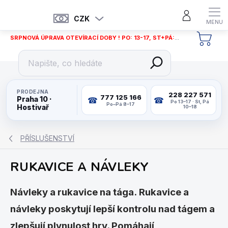
Přejít
na
CZK
obsah
SRPNOVÁ ÚPRAVA OTEVÍRACÍ DOBY ! PO: 13-17, ST+PÁ: 12-18
NÁKU
KOŠÍ
PRODEJNA
228 227 571
777 125 166
Praha 10 ·
Po 13–17 · St, Pá
Po–Pá 8–17
Hostivař
10–18
PŘÍSLUŠENSTVÍ
RUKAVICE A NÁVLEKY
Návleky a rukavice na tága. Rukavice a
návleky poskytují lepší kontrolu nad tágem a
zlepšují plynulost hry. Pomáhají