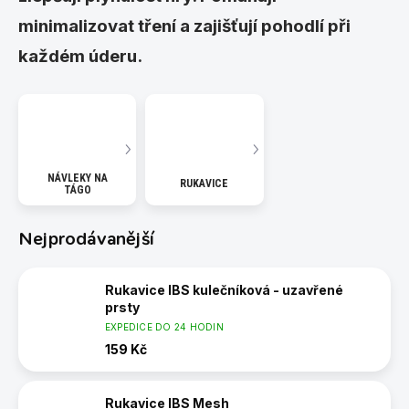
minimalizovat tření a zajišťují pohodlí při
každém úderu.
NÁVLEKY NA
RUKAVICE
TÁGO
Nejprodávanější
Rukavice IBS kulečníková - uzavřené
prsty
EXPEDICE DO 24 HODIN
159 Kč
Rukavice IBS Mesh