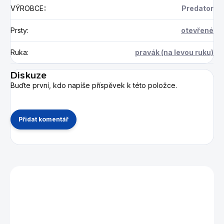
VÝROBCE:
:
Predator
Prsty
:
otevřené
Ruka
:
pravák (na levou ruku)
Diskuze
Buďte první, kdo napíše příspěvek k této položce.
Přidat komentář
Mohlo by se vám také líbit