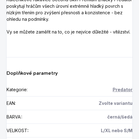
poskytují hráčům všech úrovní extrémně hladký povrch s
nízkým třením pro zvýšení přesnosti a konzistence - bez
ohledu na podmínky.
Vy se můžete zaměřit na to, co je nejvíce důležité - vítězství.
Doplňkové parametry
Kategorie
:
Predator
EAN
:
Zvolte variantu
BARVA:
:
černá/šedá
VELIKOST:
:
L/XL nebo S/M