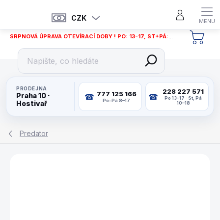
Přejít
na
CZK
obsah
SRPNOVÁ ÚPRAVA OTEVÍRACÍ DOBY ! PO: 13-17, ST+PÁ: 12-18
NÁKU
KOŠÍ
PRODEJNA
228 227 571
777 125 166
Praha 10 ·
Po 13–17 · St, Pá
Po–Pá 8–17
Hostivař
10–18
Predator
ZNAČKA:
PREDATOR