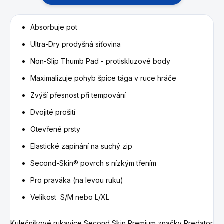
Absorbuje pot
Ultra-Dry prodyšná síťovina
Non-Slip Thumb Pad
- protiskluzové body
Maximalizuje pohyb špice tága v ruce hráče
Zvýší přesnost při tempování
Dvojité prošití
Otevřené prsty
Elastické zapínání na suchý zip
Second-Skin® povrch s nízkým třením
Pro praváka (na levou ruku)
Velikost S/M nebo L/XL
Kulečníkové rukavice Second Skin Premium značky Predator