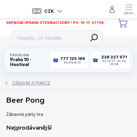
Přejít
na
CZK
obsah
SRPNOVÁ ÚPRAVA OTEVÍRACÍ DOBY ! PO: 13-17, ST+PÁ: 12-18
NÁKU
KOŠÍ
PRODEJNA
228 227 571
777 125 166
Praha 10 ·
Po 13–17 · St, Pá
Po–Pá 8–17
Hostivař
10–18
ZÁBAVNÍ ATRAKCE
Beer Pong
Zábavná párty hra
Nejprodávanější