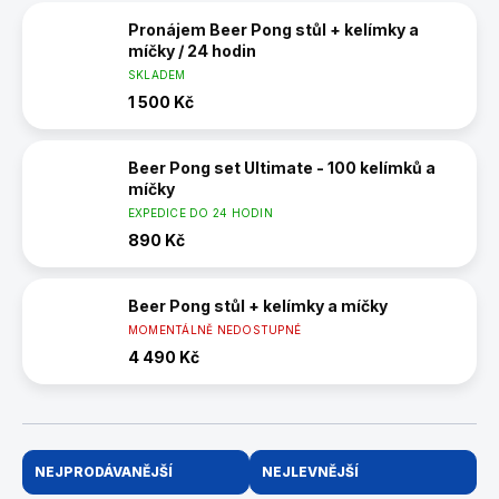
Pronájem Beer Pong stůl + kelímky a
míčky / 24 hodin
SKLADEM
1 500 Kč
Beer Pong set Ultimate - 100 kelímků a
míčky
EXPEDICE DO 24 HODIN
890 Kč
Beer Pong stůl + kelímky a míčky
MOMENTÁLNĚ NEDOSTUPNÉ
4 490 Kč
Ř
NEJPRODÁVANĚJŠÍ
NEJLEVNĚJŠÍ
a