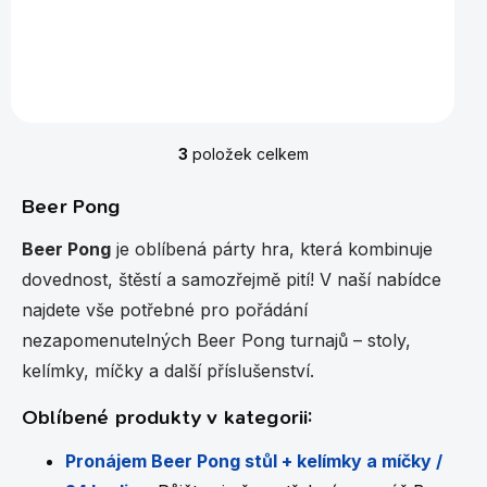
Párty hra pro každý večírek. Tato společenská hra,
která je obzvláště oblíbená u studentů a vhodná pro
vybavení barů, kolejí nebo jako nezapomenutelný
dárek pro vaše...
3
položek celkem
O
v
l
Beer Pong
á
d
Beer Pong
je oblíbená párty hra, která kombinuje
a
dovednost, štěstí a samozřejmě pití! V naší nabídce
c
í
najdete vše potřebné pro pořádání
p
nezapomenutelných Beer Pong turnajů – stoly,
r
v
kelímky, míčky a další příslušenství.
k
y
Oblíbené produkty v kategorii:
v
ý
Pronájem Beer Pong stůl + kelímky a míčky /
p