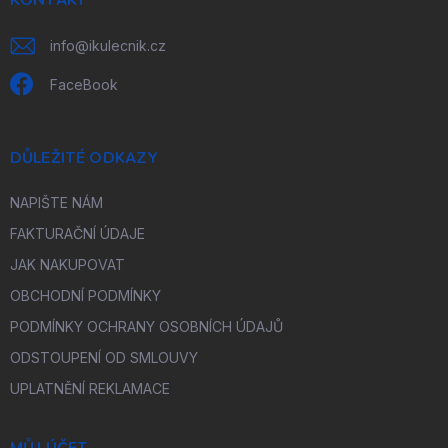
í
info
@
ikulecnik.cz
FaceBook
DŮLEŽITÉ ODKAZY
NAPIŠTE NÁM
FAKTURAČNÍ ÚDAJE
JAK NAKUPOVAT
OBCHODNÍ PODMÍNKY
PODMÍNKY OCHRANY OSOBNÍCH ÚDAJŮ
ODSTOUPENÍ OD SMLOUVY
UPLATNĚNÍ REKLAMACE
MŮJ ÚČET