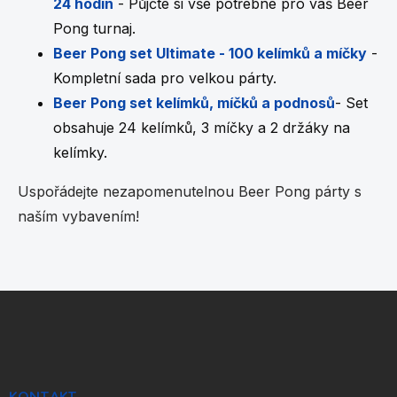
i
24 hodin
- Půjčte si vše potřebné pro váš Beer
s
Pong turnaj.
u
Beer Pong set Ultimate - 100 kelímků a míčky
-
Kompletní sada pro velkou párty.
Beer Pong set kelímků, míčků a podnosů
- Set
obsahuje 24 kelímků, 3 míčky a 2 držáky na
kelímky.
Uspořádejte nezapomenutelnou Beer Pong párty s
naším vybavením!
Z
á
p
a
t
KONTAKT