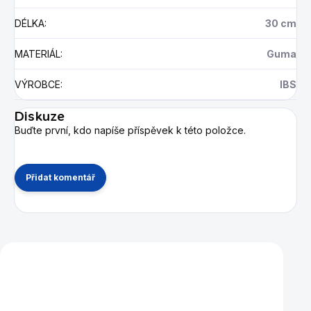
DÉLKA
:
30 cm
MATERIÁL
:
Guma
VÝROBCE
:
IBS
Diskuze
Buďte první, kdo napíše příspěvek k této položce.
Přidat komentář
Mohlo by se vám také líbit