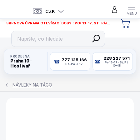
Přejít
na
CZK
obsah
SRPNOVÁ ÚPRAVA OTEVÍRACÍ DOBY ! PO: 13-17, ST+PÁ: 12-18
NÁKU
KOŠÍ
PRODEJNA
228 227 571
777 125 166
Praha 10 ·
Po 13–17 · St, Pá
Po–Pá 8–17
Hostivař
10–18
NÁVLEKY NA TÁGO
ZNAČKA:
IBS