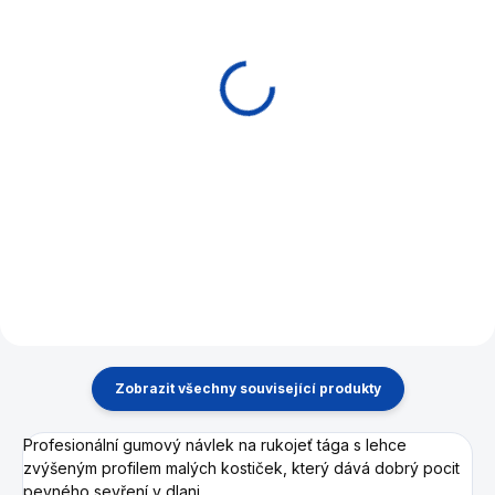
EXPEDICE DO 24 HODIN
EXPEDICE DO 24 HODIN
Tágo karambol Lucky
Tágo karambol Lucky
LCRM1 Black
LCRM3 Green
2 990 Kč
2 990 Kč
Do košíku
Do košíku
Karmbolové dvojdílné tágo
Karmbolové dvojdílné tágo
Lucky by McDermott
Lucky by McDermott
Zobrazit všechny související produkty
Profesionální gumový návlek na rukojeť tága s lehce
zvýšeným profilem malých kostiček, který dává dobrý pocit
pevného sevření v dlani.