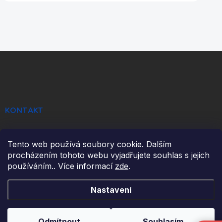
Z
á
p
a
t
í
KONTAKT
info
@
ikulecnik.cz
Tento web používá soubory cookie. Dalším
FaceBook
procházením tohoto webu vyjadřujete souhlas s jejich
používáním.. Více informací
zde
.
DŮLEŽITÉ ODKAZY
Nastavení
NAPIŠTE NÁM
Odmítnout
Souhlasím