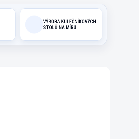
VÝROBA KULEČNÍKOVÝCH
STOLŮ NA MÍRU
981
9982
ODIN
EXPEDICE DO 24 HODIN