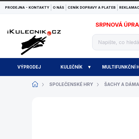
Přejít
PRODEJNA - KONTAKTY
O NÁS
CENÍK DOPRAVY A PLATEB
REKLAMAC
na
obsah
SRPNOVÁ ÚPRAVA
VÝPRODEJ
KULEČNÍK
MULTIFUNKČNÍ H
Domů
SPOLEČENSKÉ HRY
ŠACHY A DÁM
ZNAČKA:
PHILOS