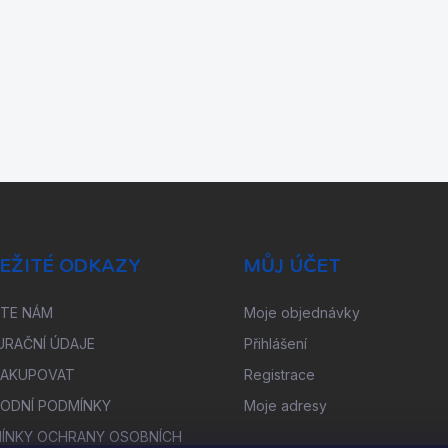
EŽITÉ ODKAZY
MŮJ ÚČET
ŠTE NÁM
Moje objednávky
URAČNÍ ÚDAJE
Přihlášení
NAKUPOVAT
Registrace
ODNÍ PODMÍNKY
Moje adresy
ÍNKY OCHRANY OSOBNÍCH