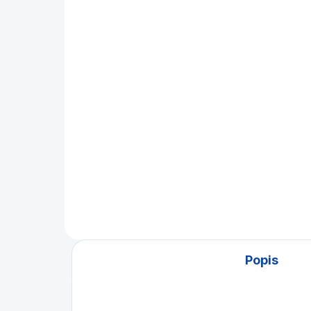
Šachové hodiny Insa
Ša
dřevěné
Re
2 490 Kč
1 
Do košíku
Analogové šachové hodiny v
Šac
dřevěném provedení. Klasika
box
pro šachisty.
Něm
od f
Popis