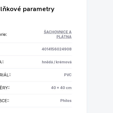
lňkové parametry
ŠACHOVNICE A
rie
:
PLÁTNA
4014156024908
A:
:
hnědá / krémová
IÁL:
:
PVC
ĚRY:
:
40 x 40 cm
BCE:
:
Philos