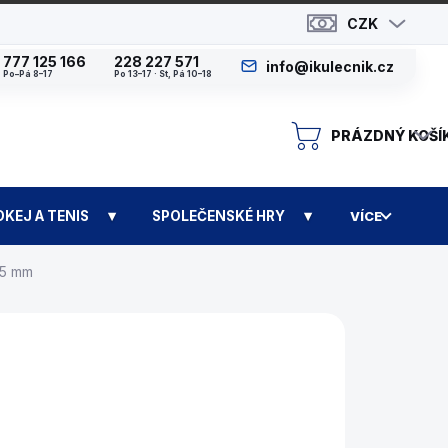
CZK
777 125 166
228 227 571
info@ikulecnik.cz
Po–Pá 8–17
Po 13–17 · St, Pá 10–18
PRÁZDNÝ KOŠÍ
N
OKEJ A TENIS
SPOLEČENSKÉ HRY
VÍCE
45 mm