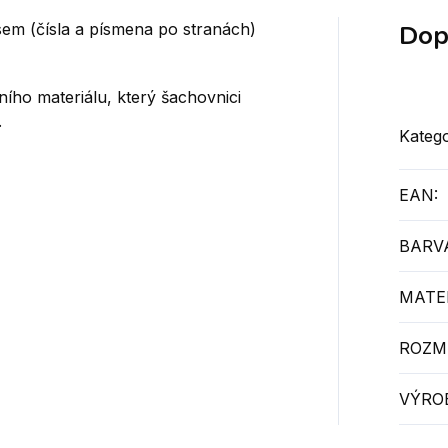
Dop
sem (čísla a písmena po stranách)
ního materiálu, který šachovnici
.
Katego
EAN
:
BARV
MATER
ROZM
VÝRO