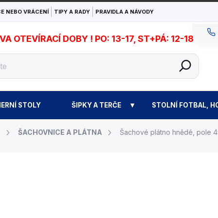
E NEBO VRÁCENÍ
TIPY A RADY
PRAVIDLA A NÁVODY
 OTEVÍRACÍ DOBY ! PO: 13-17, ST+PÁ: 12-18
ERNÍ STOLY
ŠIPKY A TERČE
STOLNÍ FOTBAL, H
A
ŠACHOVNICE A PLÁTNA
Šachové plátno hnědé, pole 
169 Kč
Měrná