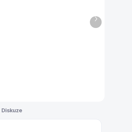
s
Šachové figury Philos
Remus 76 mm se
et
šachovnicí set
Další
produkt
1 890 Kč
Do košíku
Šachové figury v dřevěném
boxu, výška krále 76 mm.
ole
Německá kvalita a preciznost
ita
od firmy Philos.
.
Diskuze