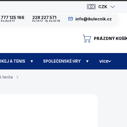
CZK
777 125 166
228 227 571
info@ikulecnik.cz
Po–Pá 8–17
Po 13–17 · St, Pá 10–18
PRÁZDNÝ KOŠÍ
N
OKEJ A TENIS
SPOLEČENSKÉ HRY
VÍCE
é terče