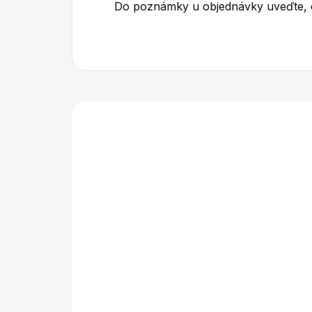
Do poznámky u objednávky uveďte, o j
Mohlo by se vám také l