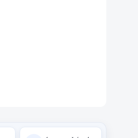
řidat do košíku
elektronickému šipkovému terči G-22
ZEPTAT SE
HLÍDAT