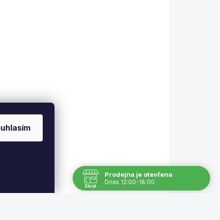
NA DOTAZ
Základová deska k
terči G22 C Viper
i
490 Kč
uhlasím
Detail
Pro elektronické terče G-22
o
C Viper
Prodejna je otevřena
Dnes 12:00-18:00
Skrýt
Navštivte nás osobně
Čas