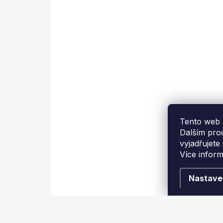
EXPEDICE DO 24 HODIN
Panel k terči G22 C
Viper
180 Kč
Tento web 
Detail
Dalším pro
vyjadřujete
Více infor
Pro elektronické terče G-22
P
C Viper
C
Nastave