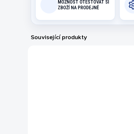
MOŽNOST OTESTOVAT SI
ZBOŽÍ NA PRODEJNĚ
Související produkty
36027
MOMENTÁLNĚ NEDOSTUPNÉ
Adaptér k
elektronickému terči
G22 C Viper