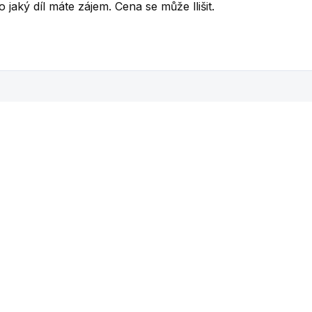
aký díl máte zájem. Cena se může llišit.
íbit