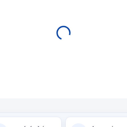
Měrná
SKLADEM
cena:
−
+
P
Veškeré náhradní díly k 
DETAILNÍ INFORMACE