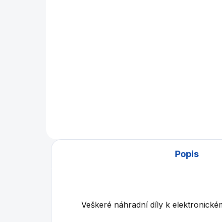
199 Kč
Do košíku
Náhradní napájecí zdroj pro
šipkový terč Buffalo G22 C
Viper
Popis
Veškeré náhradní díly k elektronick