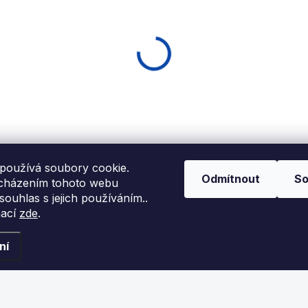
MOMENTÁLNĚ
EXPEDICE DO 24 HODIN
NEDOSTUPNÉ
Pavouk k terči G22 C
Adaptér k
Viper
elektronickému terč
G22 C Viper
290 Kč
199 Kč
používá soubory cookie.
Odmítnout
So
Detail
cházením tohoto webu
Detail
 souhlas s jejich používáním..
mací
zde
.
ro elektronické terče G-22
Náhradní napájecí zdroj pr
 Viper
šipkový terč Buffalo G22 C
Viper
ní