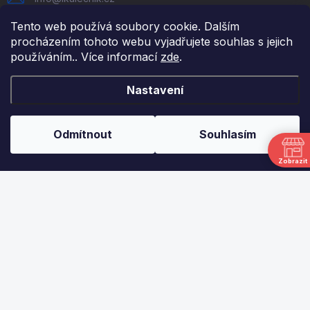
FaceBook
Tento web používá soubory cookie. Dalším
procházením tohoto webu vyjadřujete souhlas s jejich
používáním.. Více informací
zde
.
DŮLEŽITÉ ODKAZY
Nastavení
NAPIŠTE NÁM
FAKTURAČNÍ ÚDAJE
Odmítnout
Souhlasím
JAK NAKUPOVAT
Zobrazit
OBCHODNÍ PODMÍNKY
PODMÍNKY OCHRANY OSOBNÍCH ÚDAJŮ
ODSTOUPENÍ OD SMLOUVY
UPLATNĚNÍ REKLAMACE
MŮJ ÚČET
Moje objednávky
Ne