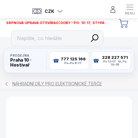
Přejít
na
CZK
obsah
SRPNOVÁ ÚPRAVA OTEVÍRACÍ DOBY ! PO: 13-17, ST+PÁ: 12-18
NÁKU
KOŠÍ
PRODEJNA
228 227 571
777 125 166
Praha 10 ·
Po 13–17 · St, Pá
Po–Pá 8–17
Hostivař
10–18
NÁHRADNÍ DÍLY PRO ELEKTRONICKÉ TERČE
ZNAČKA:
CYBERDINE