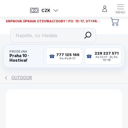
Přejít
na
CZK
obsah
SRPNOVÁ ÚPRAVA OTEVÍRACÍ DOBY ! PO: 13-17, ST+PÁ: 12-18
NÁKU
KOŠÍ
PRODEJNA
228 227 571
777 125 166
Praha 10 ·
Po 13–17 · St, Pá
Po–Pá 8–17
Hostivař
10–18
OUTDOOR
ZNAČKA:
MAXPLAY