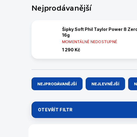
Nejprodávanější
Šipky Soft Phil Taylor Power 8 Zer
16g
MOMENTÁLNĚ NEDOSTUPNÉ
1 290 Kč
Ř
NEJPRODÁVANĚJŠÍ
NEJLEVNĚJŠÍ
N
a
z
e
n
OTEVŘÍT FILTR
í
p
r
V
o
ý
14210160