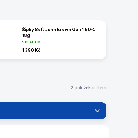
Šipky Soft John Brown Gen 1 90%
18g
SKLADEM
1 390 Kč
7
položek celkem
100210