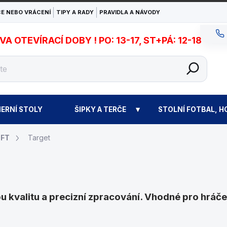
E NEBO VRÁCENÍ
TIPY A RADY
PRAVIDLA A NÁVODY
 OTEVÍRACÍ DOBY ! PO: 13-17, ST+PÁ: 12-18
ERNÍ STOLY
ŠIPKY A TERČE
STOLNÍ FOTBAL, H
OFT
Target
 kvalitu a precizní zpracování. Vhodné pro hráče v