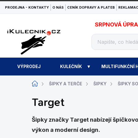
Přejít
PRODEJNA - KONTAKTY
O NÁS
CENÍK DOPRAVY A PLATEB
REKLAMAC
na
obsah
SRPNOVÁ ÚPRAVA
VÝPRODEJ
KULEČNÍK
MULTIFUNKČNÍ H
Domů
ŠIPKY A TERČE
ŠIPKY
ŠIPKY S
Target
Šipky značky Target nabízejí špičkovou
výkon a moderní design.