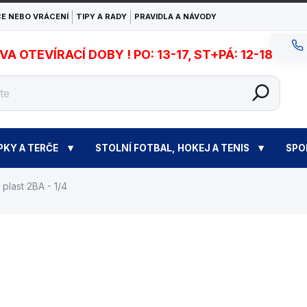
E NEBO VRÁCENÍ
TIPY A RADY
PRAVIDLA A NÁVODY
 OTEVÍRACÍ DOBY ! PO: 13-17, ST+PÁ: 12-18
PKY A TERČE
STOLNÍ FOTBAL, HOKEJ A TENIS
SPO
 plast 2BA - 1/4
30 Kč
Měrná