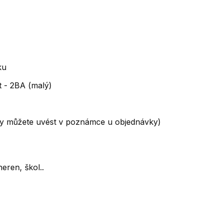
ku
rot - 2BA (malý)
rvy můžete uvést v poznámce u objednávky)
eren, škol..