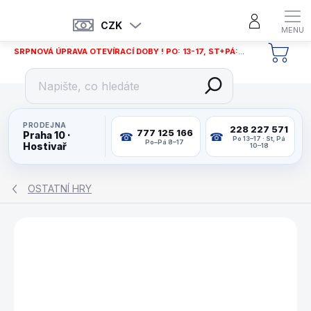
Přejít
na
CZK
obsah
SRPNOVÁ ÚPRAVA OTEVÍRACÍ DOBY ! PO: 13-17, ST+PÁ: 12-18
NÁKU
KOŠÍ
PRODEJNA
228 227 571
777 125 166
Praha 10 ·
Po 13–17 · St, Pá
Po–Pá 8–17
Hostivař
10–18
OSTATNÍ HRY
ZNAČKA:
PHILOS