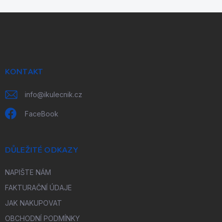
Z
á
p
a
t
í
KONTAKT
info
@
ikulecnik.cz
FaceBook
DŮLEŽITÉ ODKAZY
NAPIŠTE NÁM
FAKTURAČNÍ ÚDAJE
JAK NAKUPOVAT
OBCHODNÍ PODMÍNKY