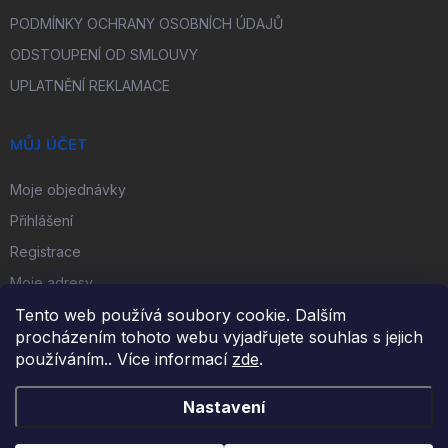
PODMÍNKY OCHRANY OSOBNÍCH ÚDAJŮ
ODSTOUPENÍ OD SMLOUVY
UPLATNĚNÍ REKLAMACE
MŮJ ÚČET
Moje objednávky
Přihlášení
Registrace
Moje adresy
Tento web používá soubory cookie. Dalším
procházením tohoto webu vyjadřujete souhlas s jejich
FACEBOOK
používáním.. Více informací
zde
.
Nastavení