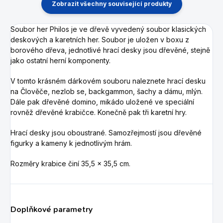
Zobrazit všechny související produkty
Soubor her Philos je ve dřevě vyvedený soubor klasických
deskových a karetních her. Soubor je uložen v boxu z
borového dřeva, jednotlivé hrací desky jsou dřevěné, stejně
jako ostatní herní komponenty.
V tomto krásném dárkovém souboru naleznete hrací desku
na Člověče, nezlob se, backgammon, šachy a dámu, mlýn.
Dále pak dřevěné domino, mikádo uložené ve speciální
rovněž dřevěné krabičce. Konečně pak tři karetní hry.
Hrací desky jsou oboustrané. Samozřejmostí jsou dřevěné
figurky a kameny k jednotlivým hrám.
Rozměry krabice činí
35,5 x 35,5 cm
.
Doplňkové parametry