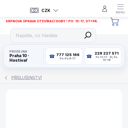
Přejít
na
CZK
obsah
SRPNOVÁ ÚPRAVA OTEVÍRACÍ DOBY ! PO: 13-17, ST+PÁ: 12-18
NÁKU
KOŠÍ
PRODEJNA
228 227 571
777 125 166
Praha 10 ·
Po 13–17 · St, Pá
Po–Pá 8–17
Hostivař
10–18
PŘÍSLUŠENSTVÍ
ZNAČKA:
HAPPY HOP