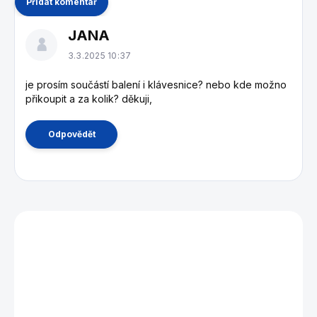
Přidat komentář
V
JANA
ý
p
3.3.2025 10:37
i
s
je prosím součástí balení i klávesnice? nebo kde možno
přikoupit a za kolik? děkuji,
d
i
s
Odpovědět
k
u
z
í
Mohlo by se vám také líbit