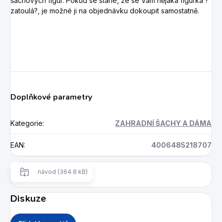
šachových figur. Pokud se stane, že se Vám nějaká figurka ?
zatoulá?, je možné ji na objednávku dokoupit samostatně.
Doplňkové parametry
Kategorie
:
ZAHRADNÍ ŠACHY A DÁMA
EAN
:
4006485218707
návod (364.8 kB)
Diskuze