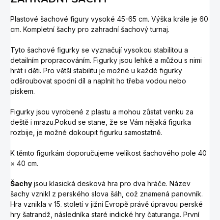
Plastové šachové figury vysoké 45-65 cm. Výška krále je 60
cm. Kompletní šachy pro zahradní šachový turnaj.
Tyto šachové figurky se vyznačují vysokou stabilitou a
detailním propracováním. Figurky jsou lehké a můžou s nimi
hrát i děti. Pro větší stabilitu je možné u každé figurky
odšroubovat spodní díl a naplnit ho třeba vodou nebo
pískem.
Figurky jsou vyrobené z plastu a mohou zůstat venku za
deště i mrazu.Pokud se stane, že se Vám nějaká figurka
rozbije, je možné dokoupit figurku samostatně.
K těmto figurkám doporučujeme velikost šachového pole 40
× 40 cm.
Šachy
jsou klasická desková hra pro dva hráče. Název
šachy vznikl z perského slova šáh, což znamená panovník.
Hra vznikla v 15. století v jižní Evropě právě úpravou perské
hry šatrandž, následníka staré indické hry čaturanga. První