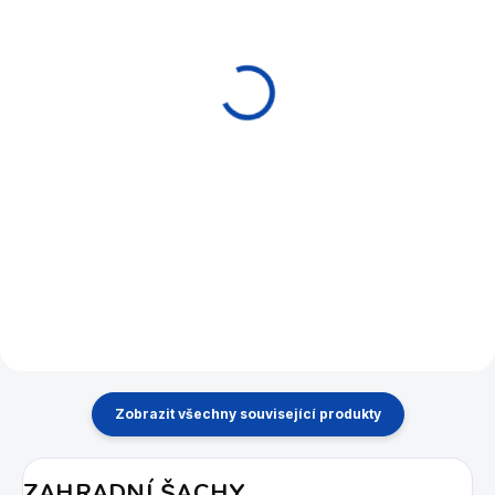
SKLADEM
MOMENTÁLNĚ NEDOSTUPNÉ
Šachovnice velká -
Šachy zahradní
zahradní šachy
figurka samostatná
12 300 Kč
1 450 Kč
Do košíku
Detail
Plastová šachovnice s políčky
Zahradní šachy jsou vyrobené
35x35 cm.
z umělé hmoty. Jsou tak
odolné proti počasí a zároveň
lehké, takže hrát mohou i ti
nejmenší.
Zobrazit všechny související produkty
ZAHRADNÍ ŠACHY