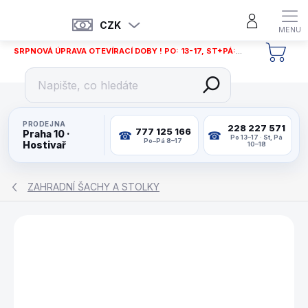
Přejít
na
CZK
obsah
SRPNOVÁ ÚPRAVA OTEVÍRACÍ DOBY ! PO: 13-17, ST+PÁ: 12-18
NÁKU
KOŠÍ
PRODEJNA
228 227 571
777 125 166
Praha 10 ·
Po 13–17 · St, Pá
Po–Pá 8–17
Hostivař
10–18
ZAHRADNÍ ŠACHY A STOLKY