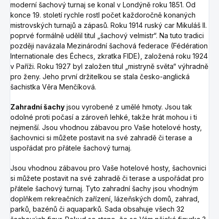
moderní šachový turnaj se konal v Londýně roku 1851. Od
konce 19. století rychle rostl počet každoročně konaných
mistrovských turnajů a zápasů. Roku 1914 ruský car Mikuláš II.
poprvé formálně udělil titul „šachový velmistr“. Na tuto tradici
později navázala Mezinárodní šachová federace (Fédération
Internationale des Échecs, zkratka FIDE), založená roku 1924
v Paříži. Roku 1927 byl založen titul „mistryně světa“ výhradně
pro ženy. Jeho první držitelkou se stala česko-anglická
šachistka Věra Menčíková.
Zahradní šachy
jsou vyrobené z umělé hmoty. Jsou tak
odolné proti počasí a zároveň lehké, takže hrát mohou i ti
nejmenší. Jsou vhodnou zábavou pro Vaše hotelové hosty,
šachovnici si můžete postavit na své zahradě či terase a
uspořádat pro přátele šachový turnaj.
Jsou vhodnou zábavou pro Vaše hotelové hosty, šachovnici
si můžete postavit na své zahradě či terase a uspořádat pro
přátele šachový turnaj. Tyto zahradní šachy jsou vhodným
doplňkem rekreačních zařízení, lázeňských domů, zahrad,
parků, bazénů či aquaparků. Sada obsahuje všech 32